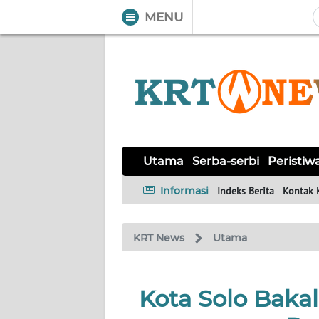
MENU
WAHANA
Tutup
TV
UTAMA
SERBA-
SERBI
Utama
Serba-serbi
Peristiw
Informasi
Indeks Berita
Kontak 
PERISTIWA
KRT News
Utama
TOKOH
OPINI
Kota Solo Baka