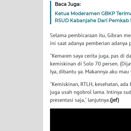
Baca Juga:
Ketua Moderamen GBKP Terima
AKHLAK
RSUD Kabanjahe Dari Pemkab 
ID
Selama pembicaraan itu, Gibran m
SONYA
ini saat adanya pemberian adanya 
ASA
NEWS
"Kemaren saya cerita juga, pas di 
kemiskinan di Solo 70 persen. (Dij
Informasi
Iya, dibantu ya. Makannya aku mau t
INDEKS
"Kemiskinan, RTLH, kesehatan, ada
BERITA
juga usah ngobrol lama. Intinya su
presentasi saja," lanjutnya.
(jef)
KONTAK
KAMI
INFO
IKLAN