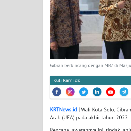
WAHANA
PERSONA
WAHANA
OTOMOTIF
WAHANA
HEALTH
Gibran berbincang dengan MBZ di Masjid
WAHANA
Ikuti Kami di:
DESA
WISATA
KRTNews.id
|
Wali Kota Solo, Gibr
MAWAKA
Arab (UEA) pada akhir tahun 2022.
MARTABAT
Rencana lawatannya ini, tindak la