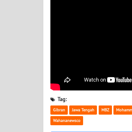
TENTANG
KAMI
PEDOMAN
MEDIA
SIBER
REDAKSI
KARIR
DISCLAIMER
Tag:
Gibran
Jawa Tengah
MBZ
Mohamm
Wahana
News
Wahananewsco
Regional