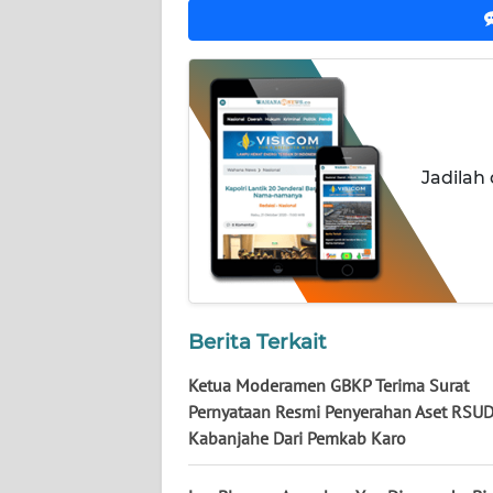
WN
SUMUT
WN
JAKARTA
Jadilah
WN
JABAR
WN
BANTEN
Berita Terkait
WN
NTT
Ketua Moderamen GBKP Terima Surat
Pernyataan Resmi Penyerahan Aset RSU
WN
Kabanjahe Dari Pemkab Karo
KEPRI