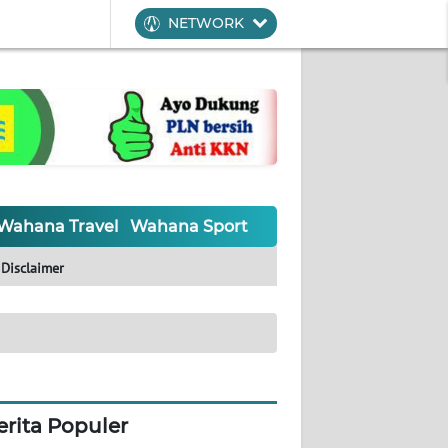
NETWORK
Wahana Travel
Wahana Sport
Wahana UMKM
Waha
Disclaimer
erita Populer