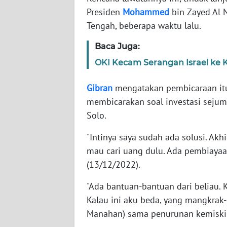
NET
Presiden
Mohammed
bin Zayed Al 
Tengah, beberapa waktu lalu.
FORJASIDA
Baca Juga:
TAMBANG
OKI Kecam Serangan Israel ke 
NEWS
Gibran
mengatakan pembicaraan itu
membicarakan soal investasi sejum
JURNAL
MARITIM
Solo.
"Intinya saya sudah ada solusi. Akh
FISUELRI
mau cari uang dulu. Ada pembiayaan,
(13/12/2022).
BERKAT
NEWS
"Ada bantuan-bantuan dari beliau.
Kalau ini aku beda, yang mangkrak
ANUGERAH
Manahan) sama penurunan kemiskina
NEWS