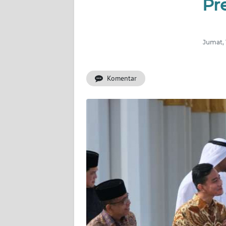
Pr
WAHANA
INFRASTRUKTUR
WAHANA
Jumat, 
TANI
Komentar
WAHANA
TRAVEL
WAHANA
SPORT
WAHANA
UMKM
WAHANA
SELEB