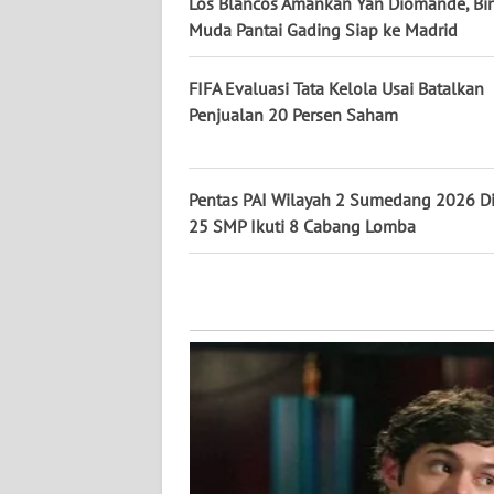
Los Blancos Amankan Yan Diomande, Bi
WN
Muda Pantai Gading Siap ke Madrid
PAPUA
FIFA Evaluasi Tata Kelola Usai Batalkan
WN
Penjualan 20 Persen Saham
PAPUA
BARAT
Pentas PAI Wilayah 2 Sumedang 2026 Di
WN
25 SMP Ikuti 8 Cabang Lomba
RIAU
WN
SERAMBI
WN
JAMBI
WN
SULTRA