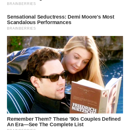
LESUNG
WN
KARO
WN
SIMALUNGUN
WN
LABUHANBATU
WN
TAPANULI
TENGAH
WN DELI
SERDANG
WN