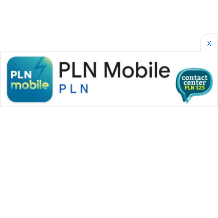
METRO
MEDAN
NEWS
X
METRO
JAKARTA
NEWS
KRT
NEWS
KARING
NEWS
JURNAL
MARITIM
HUMBANG