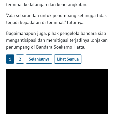
terminal kedatangan dan keberangkatan.
ANUGERAH
NEWS
“Ada sebaran lah untuk penumpang sehingga tidak
terjadi kepadatan di terminal,” tuturnya.
AKHLAK
ID
Bagaimanapun juga, pihak pengelola bandara siap
mengantisipasi dan memitigasi terjadinya lonjakan
penumpang di Bandara Soekarno Hatta.
SONYA
ASA
NEWS
1
2
Selanjutnya
Lihat Semua
Informasi
INDEKS
BERITA
KONTAK
KAMI