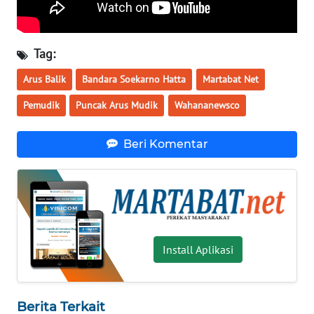
INFO
IKLAN
Tag:
TENTANG
Arus Balik
Bandara Soekarno Hatta
Martabat Net
KAMI
Pemudik
Puncak Arus Mudik
Wahananewsco
PEDOMAN
MEDIA
Beri Komentar
SIBER
REDAKSI
KARIR
Install Aplikasi
DISCLAIMER
Wahana
Berita Terkait