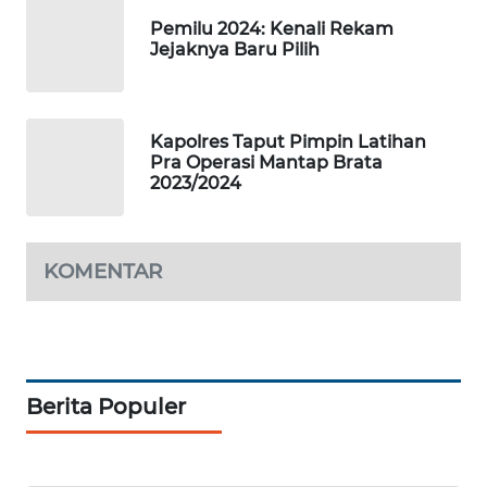
WAHANA
Pemilu 2024: Kenali Rekam
TANI
Jejaknya Baru Pilih
WAHANA
ADVOKAT
Kapolres Taput Pimpin Latihan
Pra Operasi Mantap Brata
WAHANA
2023/2024
INFRASTRUKTUR
WAHANA
KOMENTAR
KONSUMEN
WAHANA
LISTRIK
Berita Populer
WAHANA
TRAVEL