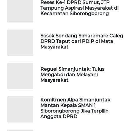
WN
Reses Ke-1 DPRD Sumut, JTP
Tampung Aspirasi Masyarakat di
MANDALIKA
Kecamatan Siborongborong
WN
LIKUPANG
Sosok Sondang Simaremare Caleg
DPRD Taput dari PDIP di Mata
WN
Masyarakat
LABUANBAJO
WN
Reguel Simanjuntak: Tulus
BORNEO
Mengabdi dan Melayani
Masyarakat
Wahana
Media
Group
Komitmen Alpa Simanjuntak
Mantan Kepala SMAN 1
Siborongborong Jika Terpilih
WAHANA
Anggota DPRD
NEWS