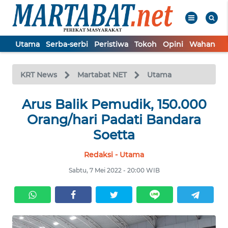
Utama
Serba-serbi
Peristiwa
Tokoh
Opini
Wahana In
WAHANA
Tutup
TV
KRT News
Martabat NET
Utama
UTAMA
Arus Balik Pemudik, 150.000
Orang/hari Padati Bandara
SERBA-
Soetta
SERBI
Redaksi - Utama
PERISTIWA
Sabtu, 7 Mei 2022 - 20:00 WIB
TOKOH