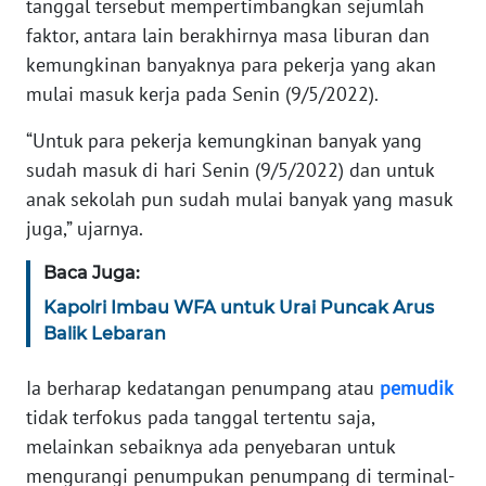
tanggal tersebut mempertimbangkan sejumlah
faktor, antara lain berakhirnya masa liburan dan
MARTABAT
kemungkinan banyaknya para pekerja yang akan
NET
mulai masuk kerja pada Senin (9/5/2022).
FORJASIDA
“Untuk para pekerja kemungkinan banyak yang
sudah masuk di hari Senin (9/5/2022) dan untuk
TAMBANG
anak sekolah pun sudah mulai banyak yang masuk
NEWS
juga,” ujarnya.
Baca Juga:
JURNAL
MARITIM
Kapolri Imbau WFA untuk Urai Puncak Arus
Balik Lebaran
FISUELRI
Ia berharap kedatangan penumpang atau
pemudik
tidak terfokus pada tanggal tertentu saja,
BERKAT
melainkan sebaiknya ada penyebaran untuk
NEWS
mengurangi penumpukan penumpang di terminal-