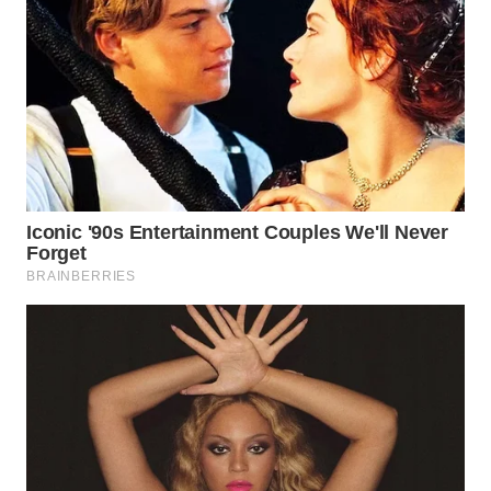
WN
TAPANULI
UTARA
WN
SAMOSIR
WN
PADANG
LAWAS
WN
SUMEDANG
WN
CIANJUR
WN
KEPULAUAN