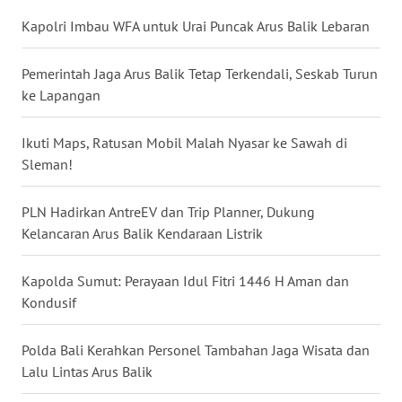
News
Regional
Kapolri Imbau WFA untuk Urai Puncak Arus Balik Lebaran
WN
Pemerintah Jaga Arus Balik Tetap Terkendali, Seskab Turun
SUMUT
ke Lapangan
WN
Ikuti Maps, Ratusan Mobil Malah Nyasar ke Sawah di
JAKARTA
Sleman!
WN
PLN Hadirkan AntreEV dan Trip Planner, Dukung
JABAR
Kelancaran Arus Balik Kendaraan Listrik
WN
Kapolda Sumut: Perayaan Idul Fitri 1446 H Aman dan
BANTEN
Kondusif
WN
NTT
Polda Bali Kerahkan Personel Tambahan Jaga Wisata dan
Lalu Lintas Arus Balik
WN