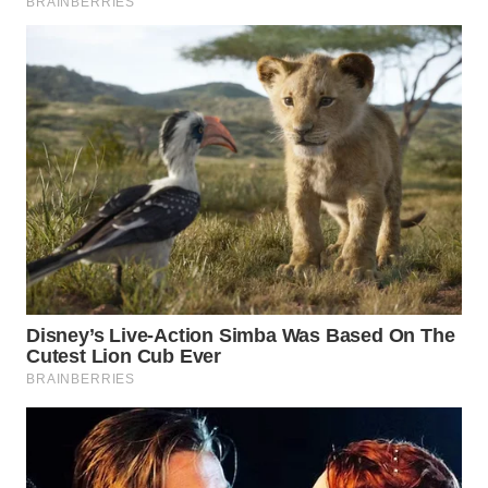
TEBING
TINGGI
WN
PAKPAK
WN
KARAWANG
WN
BEKASI
WN
BOGOR
WN
DEPOK