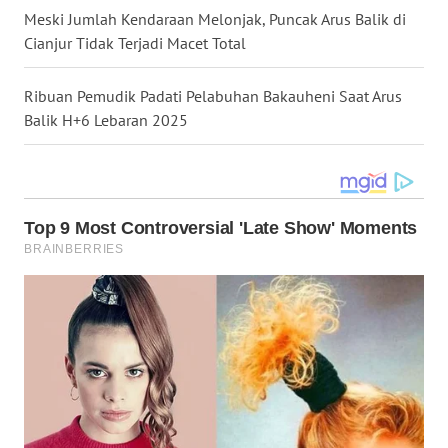
KEPRI
Meski Jumlah Kendaraan Melonjak, Puncak Arus Balik di
Cianjur Tidak Terjadi Macet Total
WN
PAPUA
Ribuan Pemudik Padati Pelabuhan Bakauheni Saat Arus
Balik H+6 Lebaran 2025
WN
PAPUA
BARAT
WN
RIAU
WN
SERAMBI
WN
JAMBI