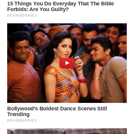
WN
SUMSEL
WN
BENGKULU
WN
LAMPUNG
WN
JATENG
WN
NUSANTARA
WN
JOGJA