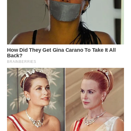
KALTIM
WN
SULSEL
WN
GORONTALO
WN
SULUT
WN
MALUKU
WN
MALUT
WN