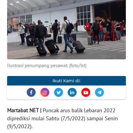
OPINI
WAHANA
INFRASTRUKTUR
WAHANA
TANI
WAHANA
Ilustrasi penumpang pesawat. (foto/ist)
TRAVEL
Ikuti Kami di:
WAHANA
SPORT
Martabat NET |
Puncak arus balik Lebaran 2022
WAHANA
diprediksi mulai Sabtu (7/5/2022) sampai Senin
UMKM
(9/5/2022).