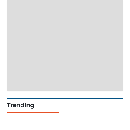
WAHANA
TV
WAHANANEWS
ID
WAHANANEWS
CO ID
WAHANANEWS
NET
WAHANA
SPORT
Trending
WAHANA
UMKM