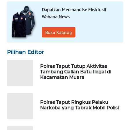
WN
Dapatkan Merchandise Eksklusif
SOLO
Wahana News
WN
BOROBUDUR
Buka Katalog
WN
Pilihan Editor
MADURA
Polres Taput Tutup Aktivitas
WN
Tambang Galian Batu Ilegal di
SURABAYA
Kecamatan Muara
WN
NATUNA
Polres Taput Ringkus Pelaku
Narkoba yang Tabrak Mobil Polisi
WN
BINTAN