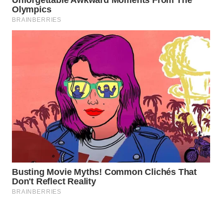
MAJALENGKA
WN
SUBANG
WN
SUKABUMI
WN
PURWAKARTA
WN
PRIANGAN
TIMUR
WN
SEMARANG