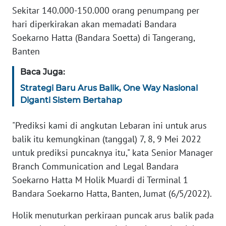
WAHANA
Sekitar 140.000-150.000 orang penumpang per
SELEB
hari diperkirakan akan memadati Bandara
Soekarno Hatta (Bandara Soetta) di Tangerang,
WAHANA
Banten
PERSONA
Baca Juga:
WAHANA
Strategi Baru Arus Balik, One Way Nasional
OTOMOTIF
Diganti Sistem Bertahap
"Prediksi kami di angkutan Lebaran ini untuk arus
WAHANA
HEALTH
balik itu kemungkinan (tanggal) 7, 8, 9 Mei 2022
untuk prediksi puncaknya itu," kata Senior Manager
WAHANA
Branch Communication and Legal Bandara
DESA
Soekarno Hatta M Holik Muardi di Terminal 1
WISATA
Bandara Soekarno Hatta, Banten, Jumat (6/5/2022).
Holik menuturkan perkiraan puncak arus balik pada
MAWAKA