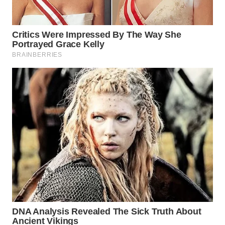
DAIRI
WN
DANAU
TOBA
WN
NIAS
WN
LANGKAT
WN
TAPANULI
SELATAN
WN
TANJUNG