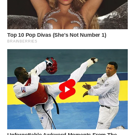
SERIBU
WN
TANGERANG
WN
BINJAI
WN
CIREBON
WN
INDRAMAYU
WN
KUNINGAN
WN