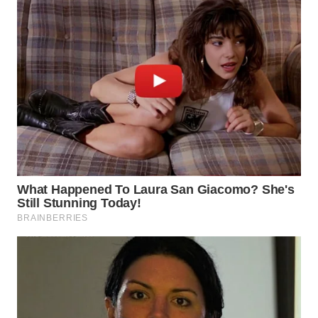
WN
JATIM
WN
BALI
WN
KALBAR
WN
KALTENG
WN
KALTARA
WN
KALSEL
WN