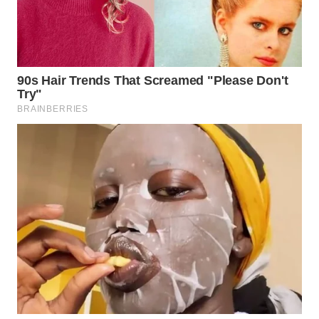
WN
SULTRA
WN
NTB
WN
SULTENG
WN
SULBAR
WN
BABEL
WN
SUMBAR