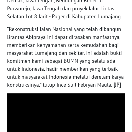
Demak, Jawa Tengah, Bendungan Bener di
News
Regional
Purworejo, Jawa Tengah dan proyek Jalur Lintas
Selatan Lot 8 Jarit - Puger di Kabupaten Lumajang.
WN
SUMUT
“Rekonstruksi Jalan Nasional yang telah dibangun
Brantas Abipraya ini dapat dirasakan manfaatnya,
WN
memberikan kenyamanan serta kemudahan bagi
JAKARTA
masyarakat Lumajang dan sekitar. Ini adalah bukti
komitmen kami sebagai BUMN yang selalu ada
WN
untuk Indonesia, hadir memberikan yang terbaik
JABAR
untuk masyarakat Indonesia melalui deretam karya
konstruksinya,” tutup Ince Suil Febryan Maula.
[JP]
WN
BANTEN
WN
NTT
WN