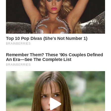
MAJALENGKA
WN
SUBANG
WN
SUKABUMI
WN
PURWAKARTA
WN
PRIANGAN
TIMUR
WN
SEMARANG