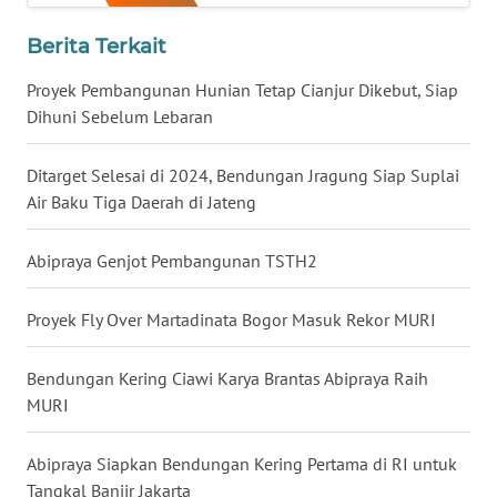
WN
SULTRA
Berita Terkait
Proyek Pembangunan Hunian Tetap Cianjur Dikebut, Siap
WN
Dihuni Sebelum Lebaran
NTB
Ditarget Selesai di 2024, Bendungan Jragung Siap Suplai
WN
SULTENG
Air Baku Tiga Daerah di Jateng
WN
Abipraya Genjot Pembangunan TSTH2
SULBAR
Proyek Fly Over Martadinata Bogor Masuk Rekor MURI
WN
BABEL
Bendungan Kering Ciawi Karya Brantas Abipraya Raih
MURI
WN
SUMBAR
Abipraya Siapkan Bendungan Kering Pertama di RI untuk
Tangkal Banjir Jakarta