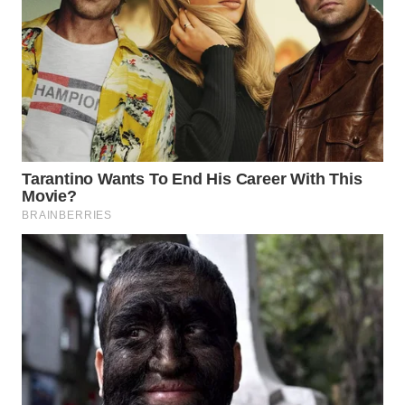
LESUNG
WN
KARO
WN
SIMALUNGUN
WN
LABUHANBATU
WN
TAPANULI
TENGAH
WN DELI
SERDANG
WN