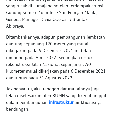
yang rusak di Lumajang setelah terdampak erupsi
MARTABAT
Gunung Semeru,” ujar Ince Suil Febryan Maula,
NET
General Manager Divisi Operasi 3 Brantas
Abipraya.
FORJASIDA
Ditambahkannya, adapun pembangunan jembatan
gantung sepanjang 120 meter yang mulai
TAMBANG
dikerjakan pada 6 Desember 2021 ini telah
NEWS
rampung pada April 2022. Sedangkan untuk
rekonstruksi Jalan Nasional sepanjang 5,50
JURNAL
MARITIM
kilometer mulai dikerjakan pada 6 Desember 2021
dan tuntas pada 31 Agustus 2022.
FISUELRI
Tak hanya itu, aksi tanggap darurat lainnya juga
telah diselesaikan oleh BUMN yang dikenal unggul
BERKAT
dalam pembangunan
infrastruktur
air khususnya
NEWS
bendungan.