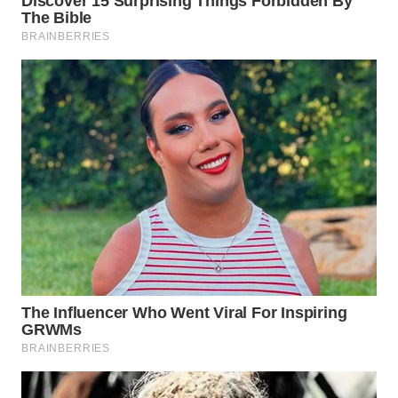
WN
TAPANULI
UTARA
WN
SAMOSIR
WN
PADANG
LAWAS
WN
SUMEDANG
WN
CIANJUR
WN
KEPULAUAN