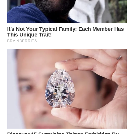
TEBING
TINGGI
WN
PAKPAK
WN
KARAWANG
WN
BEKASI
WN
BOGOR
WN
DEPOK