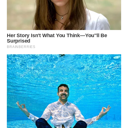
WN
SOLO
WN
BOROBUDUR
WN
MADURA
WN
SURABAYA
WN
NATUNA
WN
BINTAN