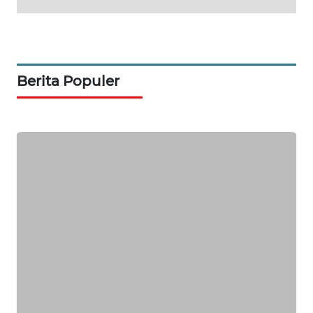
WAHANA
SELEB
WAHANA
PERSONA
Berita Populer
WAHANA
OTOMOTIF
WAHANA
HEALTH
WAHANA
DESA
WISATA
LAPAK
WAHANA