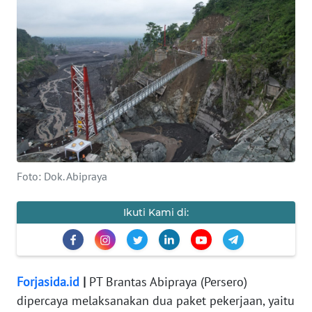
OPINI
WAHANA
INFRASTRUKTUR
WAHANA
TANI
WAHANA
TRAVEL
Foto: Dok. Abipraya
WAHANA
Ikuti Kami di:
SPORT
WAHANA
UMKM
Forjasida.id
|
PT Brantas Abipraya (Persero)
dipercaya melaksanakan dua paket pekerjaan, yaitu