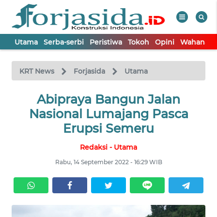
Utama
Serba-serbi
Peristiwa
Tokoh
Opini
Wahana In
WAHANA
Tutup
TV
KRT News
Forjasida
Utama
UTAMA
Abipraya Bangun Jalan
Nasional Lumajang Pasca
SERBA-
Erupsi Semeru
SERBI
Redaksi - Utama
PERISTIWA
Rabu, 14 September 2022 - 16:29 WIB
TOKOH