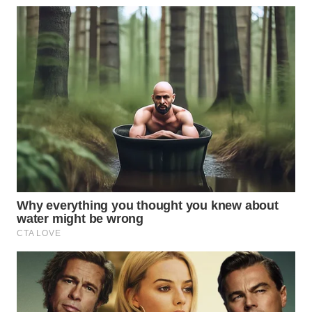
DAIRI
WN
DANAU
TOBA
WN
NIAS
WN
LANGKAT
WN
TAPANULI
SELATAN
WN
TANJUNG