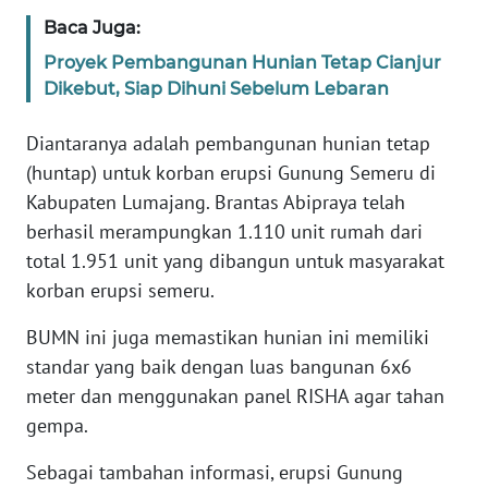
ANUGERAH
Baca Juga:
NEWS
Proyek Pembangunan Hunian Tetap Cianjur
Dikebut, Siap Dihuni Sebelum Lebaran
AKHLAK
ID
Diantaranya adalah pembangunan hunian tetap
(huntap) untuk korban erupsi Gunung Semeru di
SONYA
Kabupaten Lumajang. Brantas Abipraya telah
ASA
berhasil merampungkan 1.110 unit rumah dari
NEWS
total 1.951 unit yang dibangun untuk masyarakat
korban erupsi semeru.
Informasi
BUMN ini juga memastikan hunian ini memiliki
INDEKS
standar yang baik dengan luas bangunan 6x6
BERITA
meter dan menggunakan panel RISHA agar tahan
gempa.
KONTAK
KAMI
Sebagai tambahan informasi, erupsi Gunung