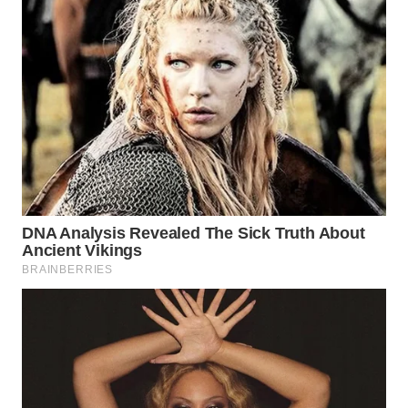
SERIBU
WN
TANGERANG
WN
BINJAI
WN
CIREBON
WN
INDRAMAYU
WN
KUNINGAN
WN