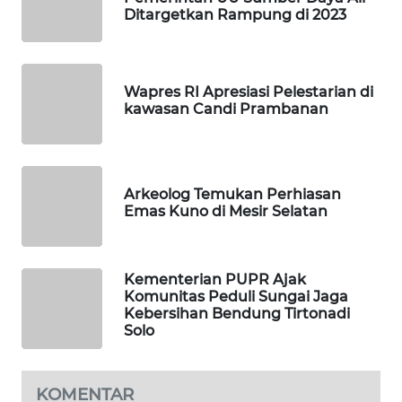
WAHANA
Ditargetkan Rampung di 2023
TV
WAHANANEWS
Wapres RI Apresiasi Pelestarian di
ID
kawasan Candi Prambanan
WAHANANEWS
CO ID
Arkeolog Temukan Perhiasan
WAHANANEWS
Emas Kuno di Mesir Selatan
NET
WAHANA
Kementerian PUPR Ajak
SPORT
Komunitas Peduli Sungai Jaga
Kebersihan Bendung Tirtonadi
Solo
WAHANA
UMKM
KOMENTAR