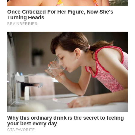
KALTIM
WN
SULSEL
WN
GORONTALO
WN
SULUT
WN
MALUKU
WN
MALUT
WN