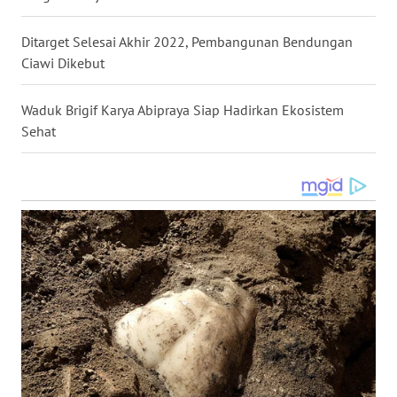
WN
SUMSEL
Ditarget Selesai Akhir 2022, Pembangunan Bendungan
Ciawi Dikebut
WN
BENGKULU
Waduk Brigif Karya Abipraya Siap Hadirkan Ekosistem
Sehat
WN
LAMPUNG
WN
JATENG
WN
NUSANTARA
WN
JOGJA