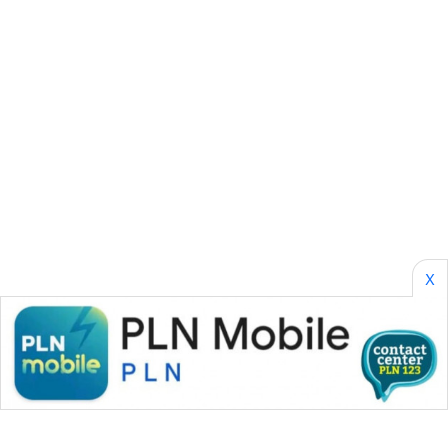
NEWS
GARONGGANG
NEWS
FISUELRI
ID
ENERGI
NEWS
X
CILEUNGSI
NEWS
BERKAT
NEWS
BERAMPU