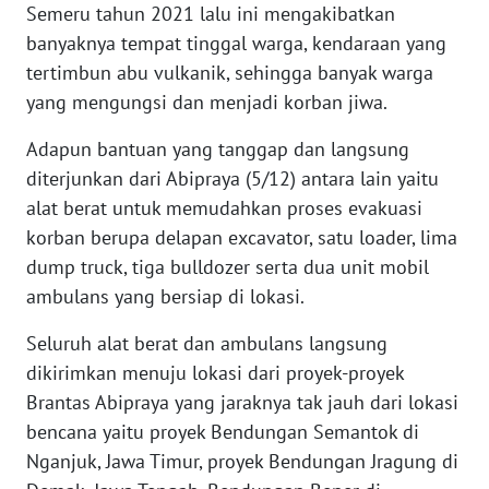
Semeru tahun 2021 lalu ini mengakibatkan
INFO
banyaknya tempat tinggal warga, kendaraan yang
IKLAN
tertimbun abu vulkanik, sehingga banyak warga
yang mengungsi dan menjadi korban jiwa.
TENTANG
KAMI
Adapun bantuan yang tanggap dan langsung
diterjunkan dari Abipraya (5/12) antara lain yaitu
PEDOMAN
alat berat untuk memudahkan proses evakuasi
MEDIA
korban berupa delapan excavator, satu loader, lima
SIBER
dump truck, tiga bulldozer serta dua unit mobil
ambulans yang bersiap di lokasi.
REDAKSI
Seluruh alat berat dan ambulans langsung
KARIR
dikirimkan menuju lokasi dari proyek-proyek
Brantas Abipraya yang jaraknya tak jauh dari lokasi
DISCLAIMER
bencana yaitu proyek Bendungan Semantok di
Nganjuk, Jawa Timur, proyek Bendungan Jragung di
Wahana