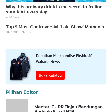
WN
MANDALIKA
WN
LIKUPANG
WN
LABUANBAJO
Dapatkan Merchandise Eksklusif
WN
Wahana News
BORNEO
Buka Katalog
Wahana
Media
Group
Pilihan Editor
WAHANA
NEWS
Menteri PUPR Tinjau Bendungan
Beringin Sila di NTB