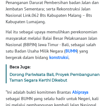
WAHANA
Penanganan Darurat Pembersihan badan Jalan dan
SELEB
Jembatan Sementara; serta Rekonstruksi Jalan
Nasional Link.062 Bts Kabupaten Malang – Bts
WAHANA
Kabupaten Lumajang.
PERSONA
Hal itu sebagai upaya memulihkan perekonomian
masyarakat melalui Balai Besar Pelaksanaan Jalan
WAHANA
Nasional (BBPJN) Jawa Timur - Bali, sebagai salah
OTOMOTIF
satu Badan Usaha Milik Negara (
BUMN
) yang
bergerak dalam bidang
konstruksi
,
WAHANA
HEALTH
Baca Juga:
Dorong Pariwisata Bali, Proyek Pembangunan
WAHANA
Taman Segara Kerthi Dikebut
DESA
WISATA
“Ini adalah bukti komitmen Brantas
Abipraya
sebagai BUMN yang selalu hadir untuk Negeri, kali
MAWAKA
ini melalui pembangunan kembali Jalan Nasional