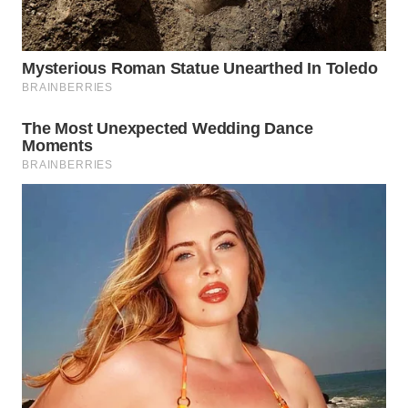
WN
JATIM
WN
BALI
WN
KALBAR
WN
KALTENG
WN
KALTARA
WN
KALSEL
WN