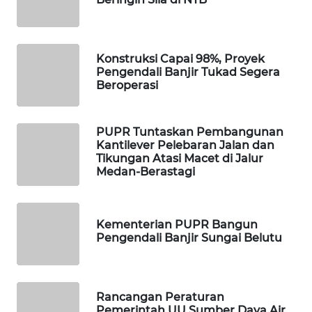
WAHANA
TANI
Konstruksi Capai 98%, Proyek
WAHANA
Pengendali Banjir Tukad Segera
ADVOKAT
Beroperasi
WAHANA
INFRASTRUKTUR
PUPR Tuntaskan Pembangunan
Kantilever Pelebaran Jalan dan
Tikungan Atasi Macet di Jalur
WAHANA
Medan-Berastagi
KONSUMEN
WAHANA
Kementerian PUPR Bangun
LISTRIK
Pengendali Banjir Sungai Belutu
WAHANA
TRAVEL
Rancangan Peraturan
Pemerintah UU Sumber Daya Air