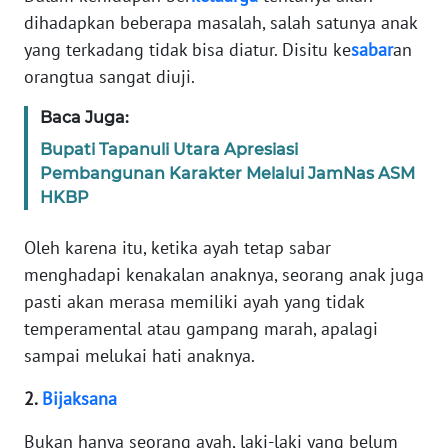
dihadapkan beberapa masalah, salah satunya anak
MARTABAT
yang terkadang tidak bisa diatur. Disitu ke
sabar
an
NET
orangtua sangat diuji.
Baca Juga:
FORJASIDA
Bupati Tapanuli Utara Apresiasi
Pembangunan Karakter Melalui JamNas ASM
TAMBANG
HKBP
NEWS
Oleh karena itu, ketika ayah tetap sabar
JURNAL
menghadapi kenakalan anaknya, seorang anak juga
MARITIM
pasti akan merasa memiliki ayah yang tidak
temperamental atau gampang marah, apalagi
FISUELRI
sampai melukai hati anaknya.
BERKAT
2.
Bijaksana
NEWS
Bukan hanya seorang ayah, laki-laki yang belum