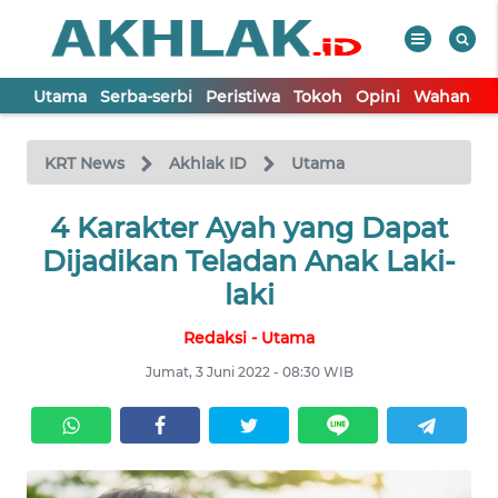
Utama
Serba-serbi
Peristiwa
Tokoh
Opini
Wahana In
WAHANA
Tutup
TV
KRT News
Akhlak ID
Utama
UTAMA
4 Karakter Ayah yang Dapat
Dijadikan Teladan Anak Laki-
SERBA-
laki
SERBI
Redaksi - Utama
PERISTIWA
Jumat, 3 Juni 2022 - 08:30 WIB
TOKOH