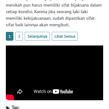
menikah pun harus memiliki sifat bijaksana dalam
ANUGERAH
setiap kondisi. Karena jika seorang laki-laki
NEWS
memiliki kebijaksanaan, sudah dipastikan sifat-
sifat baik lainnya akan mengikuti.
AKHLAK
ID
1
2
Selanjutnya
Lihat Semua
SONYA
ASA
NEWS
Informasi
INDEKS
BERITA
KONTAK
KAMI
Tag: