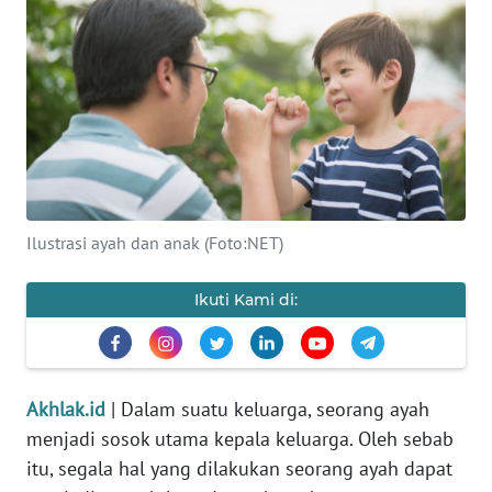
OPINI
WAHANA
INFRASTRUKTUR
WAHANA
TANI
WAHANA
Ilustrasi ayah dan anak (Foto:NET)
TRAVEL
Ikuti Kami di:
WAHANA
SPORT
Akhlak.id
| Dalam suatu keluarga, seorang ayah
WAHANA
menjadi sosok utama kepala keluarga. Oleh sebab
UMKM
itu, segala hal yang dilakukan seorang ayah dapat