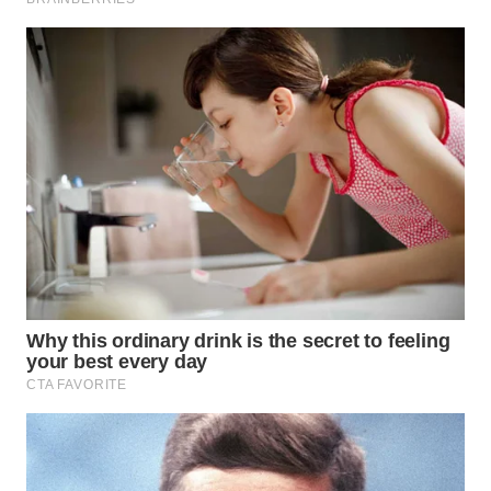
LESUNG
WN
KARO
WN
SIMALUNGUN
WN
LABUHANBATU
WN
TAPANULI
TENGAH
WN DELI
SERDANG
WN