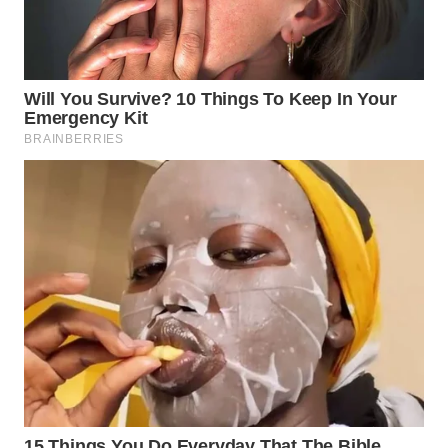
WN
TAPANULI
UTARA
WN
SAMOSIR
WN
PADANG
LAWAS
WN
SUMEDANG
WN
CIANJUR
WN
KEPULAUAN