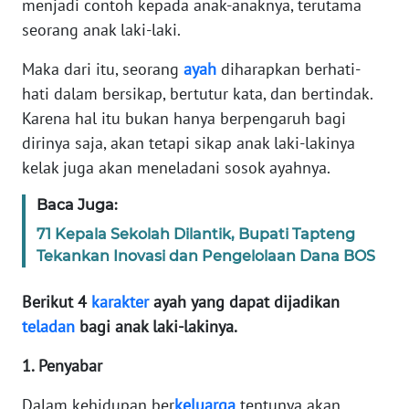
menjadi contoh kepada anak-anaknya, terutama
WAHANA
seorang anak laki-laki.
SELEB
Maka dari itu, seorang
ayah
diharapkan berhati-
WAHANA
hati dalam bersikap, bertutur kata, dan bertindak.
PERSONA
Karena hal itu bukan hanya berpengaruh bagi
dirinya saja, akan tetapi sikap anak laki-lakinya
WAHANA
kelak juga akan meneladani sosok ayahnya.
OTOMOTIF
Baca Juga:
WAHANA
71 Kepala Sekolah Dilantik, Bupati Tapteng
HEALTH
Tekankan Inovasi dan Pengelolaan Dana BOS
WAHANA
Berikut 4
karakter
ayah yang dapat dijadikan
DESA
teladan
bagi anak laki-lakinya.
WISATA
1. Penyabar
MAWAKA
Dalam kehidupan ber
keluarga
tentunya akan