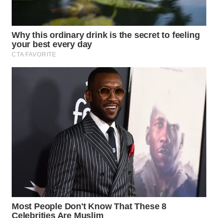
KALTIM
WN
SULSEL
WN
GORONTALO
WN
SULUT
WN
MALUKU
WN
MALUT
WN