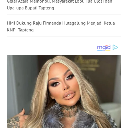
Gelar Acara Mamoholi, Masyarakat Lobu Tua Ulosi dan
KEPRI
Upa-upa Bupati Tapteng
WN
HMI Dukung Raju Firmanda Hutagalung Menjadi Ketua
PAPUA
KNPI Tapteng
WN
PAPUA
BARAT
WN
RIAU
WN
SERAMBI
WN
JAMBI