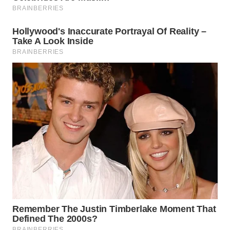
DAIRI
WN
DANAU
TOBA
WN
NIAS
WN
LANGKAT
WN
TAPANULI
SELATAN
WN
TANJUNG