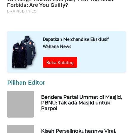
SERIBU
WN
TANGERANG
Dapatkan Merchandise Eksklusif
WN
Wahana News
BINJAI
Buka Katalog
WN
CIREBON
Pilihan Editor
WN
INDRAMAYU
Bendera Partai Ummat di Masjid,
PBNU: Tak ada Masjid untuk
Parpol
WN
KUNINGAN
Kisah Perselingkuhannya Viral,
WN