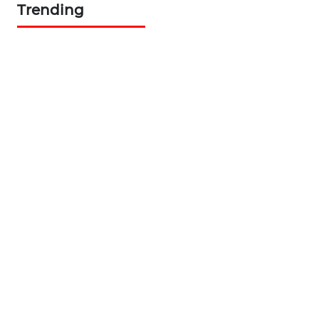
Trending
WAHANA
TANI
WAHANA
ADVOKAT
WAHANA
INFRASTRUKTUR
WAHANA
KONSUMEN
WAHANA
LISTRIK
WAHANA
TRAVEL