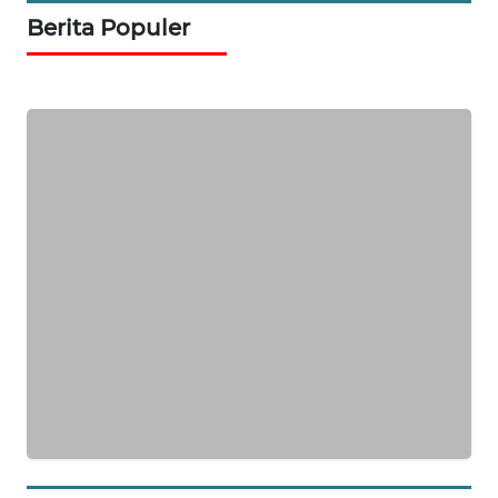
WN
Berita Populer
MANDALIKA
WN
LIKUPANG
WN
LABUANBAJO
WN
BORNEO
Wahana
Media
Group
WAHANA
NEWS