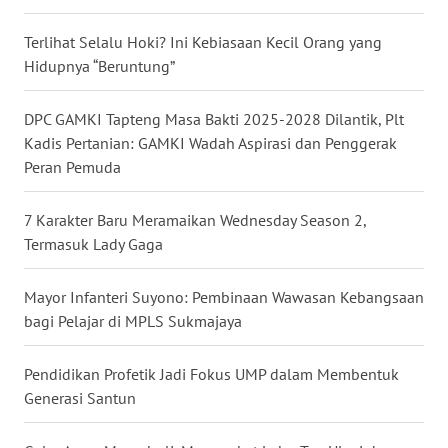
News
Regional
Terlihat Selalu Hoki? Ini Kebiasaan Kecil Orang yang
Hidupnya “Beruntung”
WN
SUMUT
DPC GAMKI Tapteng Masa Bakti 2025-2028 Dilantik, Plt
Kadis Pertanian: GAMKI Wadah Aspirasi dan Penggerak
WN
Peran Pemuda
JAKARTA
7 Karakter Baru Meramaikan Wednesday Season 2,
WN
JABAR
Termasuk Lady Gaga
WN
Mayor Infanteri Suyono: Pembinaan Wawasan Kebangsaan
BANTEN
bagi Pelajar di MPLS Sukmajaya
WN
Pendidikan Profetik Jadi Fokus UMP dalam Membentuk
NTT
Generasi Santun
WN