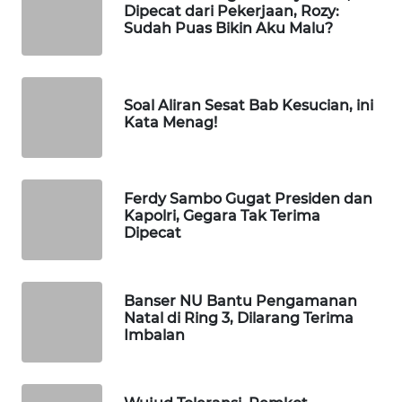
Dipecat dari Pekerjaan, Rozy:
MAJALENGKA
Sudah Puas Bikin Aku Malu?
WN
SUBANG
Soal Aliran Sesat Bab Kesucian, ini
Kata Menag!
WN
SUKABUMI
WN
Ferdy Sambo Gugat Presiden dan
PURWAKARTA
Kapolri, Gegara Tak Terima
Dipecat
WN
PRIANGAN
TIMUR
Banser NU Bantu Pengamanan
Natal di Ring 3, Dilarang Terima
Imbalan
WN
SEMARANG