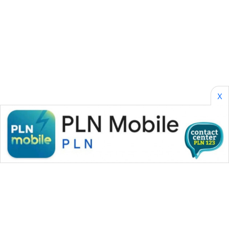
PLN
WATCH
MKLI
LPKKI
X
LKKI
KOPEKLIN
PORTAL
KONSUMEN
FORWAMKI
ALPERKLINAS