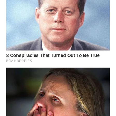
TEBING
TINGGI
WN
PAKPAK
WN
KARAWANG
WN
BEKASI
WN
BOGOR
WN
DEPOK