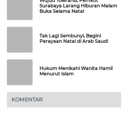
Wujud Toleransi, Pemkot
WN
Surabaya Larang Hiburan Malam
SOLO
Buka Selama Natal
WN
BOROBUDUR
Tak Lagi Sembunyi, Begini
Perayaan Natal di Arab Saudi
WN
MADURA
WN
Hukum Menikahi Wanita Hamil
SURABAYA
Menurut Islam
WN
NATUNA
KOMENTAR
WN
BINTAN