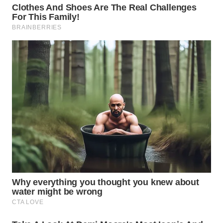
WN
SUMSEL
WN
BENGKULU
WN
LAMPUNG
WN
JATENG
WN
NUSANTARA
WN
JOGJA