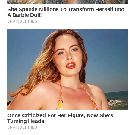
WN
SULTRA
WN
NTB
WN
SULTENG
WN
SULBAR
WN
BABEL
WN
SUMBAR