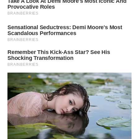
WN
JATIM
WN
BALI
WN
KALBAR
WN
KALTENG
WN
KALTARA
WN
KALSEL
WN