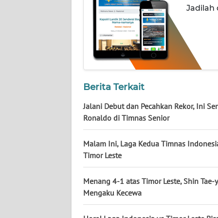
Jadilah
WN
SUMUT
WN
JAKARTA
WN
Berita Terkait
JABAR
Jalani Debut dan Pecahkan Rekor, Ini Se
WN
Ronaldo di Timnas Senior
BANTEN
Malam Ini, Laga Kedua Timnas Indonesi
WN
Timor Leste
NTT
Menang 4-1 atas Timor Leste, Shin Tae-
WN
Mengaku Kecewa
KEPRI