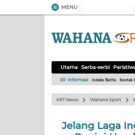
MENU
WAHANA
Tutup
TV
UTAMA
SERBA-
Utama
Serba-serbi
Peristiw
SERBI
Informasi
Indeks Berita
Kontak 
PERISTIWA
KRT News
Wahana Sport
TOKOH
OPINI
Jelang Laga In