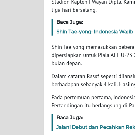
Stadion Kapten I Wayan Dipta, Kam
NET
tiga hari berselang.
FORJASIDA
Baca Juga:
Shin Tae-yong: Indonesia Wajib
TAMBANG
NEWS
Shin Tae-yong memasukkan beberap
dipersiapkan untuk Piala AFF U-23
JURNAL
bulan depan.
MARITIM
Dalam catatan Rsssf seperti dilans
berhadapan sebanyak 4 kali. Hasiln
FISUELRI
Pada pertemuan pertama, Indonesia
BERKAT
Pertandingan itu berlangsung di 
NEWS
Baca Juga:
ANUGERAH
Jalani Debut dan Pecahkan Reko
NEWS