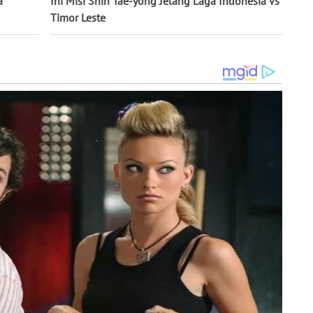
a
Ini Misi Shin Tae-yong Jelang Laga Indonesia vs
Timor Leste