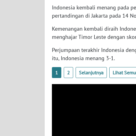
Indonesia kembali menang pada pe
pertandingan di Jakarta pada 14 N
AKHLAK
ID
Kemenangan kembali diraih Indone
menghajar Timor Leste dengan skor 
SONYA
ASA
Perjumpaan terakhir Indonesia deng
NEWS
itu, Indonesia menang 3-1.
Informasi
1
2
Selanjutnya
Lihat Sem
INDEKS
BERITA
KONTAK
KAMI
INFO
IKLAN