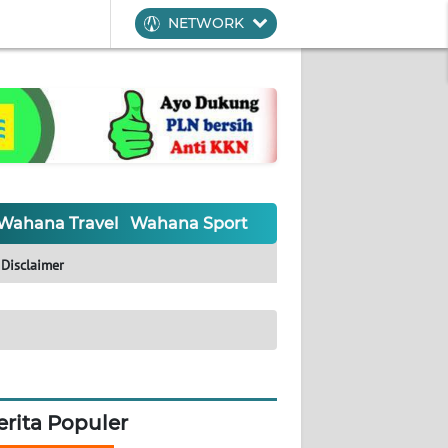
NETWORK
Wahana Travel
Wahana Sport
Wahana UMKM
Waha
Disclaimer
erita Populer