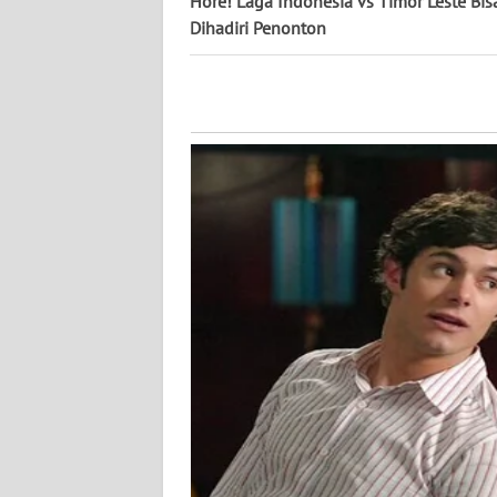
Hore! Laga Indonesia vs Timor Leste Bis
WN
Dihadiri Penonton
PAPUA
WN
PAPUA
BARAT
WN
RIAU
WN
SERAMBI
WN
JAMBI
WN
SULTRA