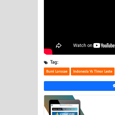
TENTANG
KAMI
PEDOMAN
MEDIA
SIBER
REDAKSI
Tag:
KARIR
Bumi Lorosae
Indonesia Vs Timor Leste
DISCLAIMER
Wahana
News
Regional