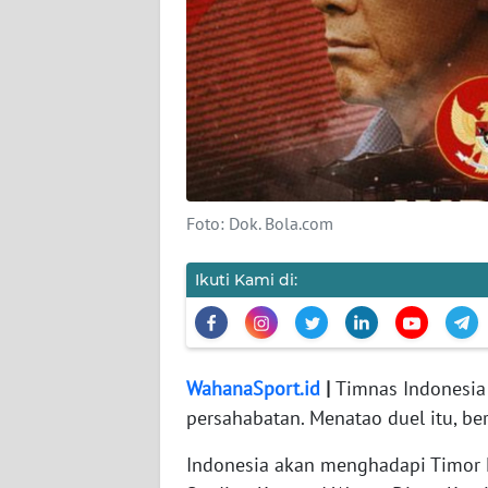
WAHANA
PERSONA
WAHANA
OTOMOTIF
WAHANA
Foto: Dok. Bola.com
HEALTH
Ikuti Kami di:
WAHANA
DESA
WISATA
WahanaSport.id
|
Timnas Indonesia
MAWAKA
persahabatan. Menatao duel itu, be
Indonesia akan menghadapi Timor L
MARTABAT