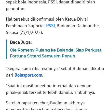
SELEB
sepak bola Indonesia, PSSI, dapat dihadiri oleh
penonton.
WAHANA
Hal tersebut dikonfirmasi oleh Ketua Divisi
PERSONA
Pembinaan Suporter
PSSI
, Budoman Dalimunthe,
Selasa (25/1/2022).
WAHANA
OTOMOTIF
Baca Juga:
Ole Romeny Pulang ke Belanda, Siap Perkuat
WAHANA
Fortuna Sittard Semusim Penuh
HEALTH
"Segera kami rilis resminya," sebut Bidiman, dikutip
WAHANA
dari
Bolasport.com
.
DESA
"Saat ini masih meeting internal dan dengan
WISATA
pihak-pihak terkait terlebih dahulu," imbuhnya.
MAWAKA
Setelah rapat tersebut, Budiman akhirnya
memberikan kepastian bahwa duel Timnas