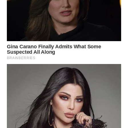
TINGGI
WN
PAKPAK
WN
KARAWANG
WN
BEKASI
WN
BOGOR
WN
DEPOK
WN