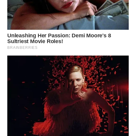
WN
BALI
WN
KALBAR
WN
KALTENG
WN
KALTARA
WN
KALSEL
WN
KALTIM