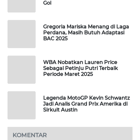
TANI
Gol
WAHANA
ADVOKAT
Gregoria Mariska Menang di Laga
Perdana, Masih Butuh Adaptasi
BAC 2025
WAHANA
INFRASTRUKTUR
WBA Nobatkan Lauren Price
WAHANA
Sebagai Petinju Putri Terbaik
KONSUMEN
Periode Maret 2025
WAHANA
LISTRIK
Legenda MotoGP Kevin Schwantz
Jadi Analis Grand Prix Amerika di
Sirkuit Austin
WAHANA
TRAVEL
WAHANA
KOMENTAR