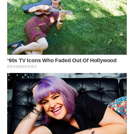
WN
SUBANG
WN
SUKABUMI
WN
PURWAKARTA
WN
PRIANGAN
TIMUR
WN
SEMARANG
WN