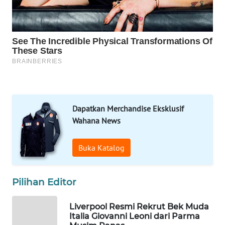
SOLO
WN
BOROBUDUR
WN
MADURA
WN
Dapatkan Merchandise Eksklusif
SURABAYA
Wahana News
WN
Buka Katalog
NATUNA
WN
Pilihan Editor
BINTAN
Liverpool Resmi Rekrut Bek Muda
WN
Italia Giovanni Leoni dari Parma