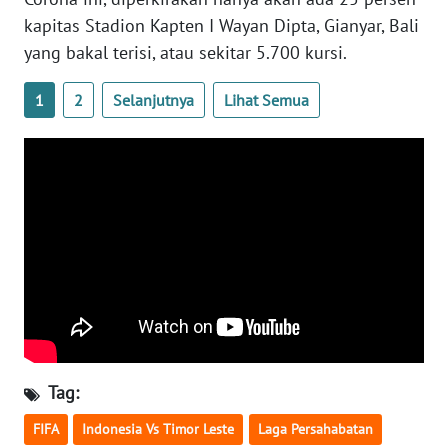
NEWS
kapitas Stadion Kapten I Wayan Dipta, Gianyar, Bali
yang bakal terisi, atau sekitar 5.700 kursi.
AKHLAK
1
2
Selanjutnya
Lihat Semua
ID
SONYA
ASA
NEWS
Informasi
INDEKS
BERITA
KONTAK
Tag:
KAMI
FIFA
Indonesia Vs Timor Leste
Laga Persahabatan