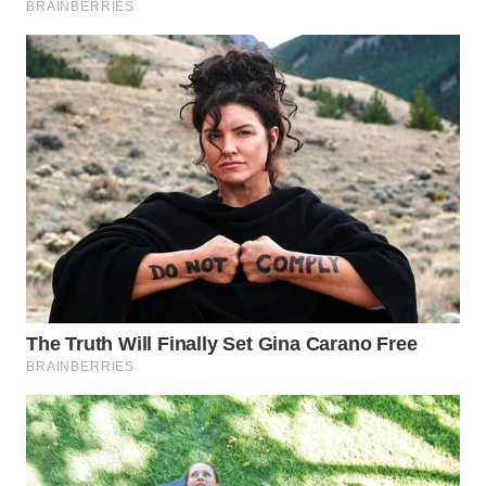
WN
TANGERANG
WN
BINJAI
WN
CIREBON
WN
INDRAMAYU
WN
KUNINGAN
WN
MAJALENGKA