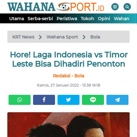
Utama
Serba-serbi
Peristiwa
Tokoh
Opini
Wahana In
WAHANA
Tutup
TV
KRT News
Wahana Sport
Bola
Hore! Laga Indonesia vs Timor
UTAMA
Leste Bisa Dihadiri Penonton
SERBA-
Redaksi - Bola
SERBI
Kamis, 27 Januari 2022 - 13:38 WIB
PERISTIWA
TOKOH
OPINI