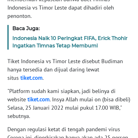
MARTABAT
Indonesia vs Timor Leste dapat dihadiri oleh
NET
penonton.
Baca Juga:
FORJASIDA
Indonesia Naik 10 Peringkat FIFA, Erick Thohir
Ingatkan Timnas Tetap Membumi
TAMBANG
NEWS
Tiket Indonesia vs Timor Leste disebut Budiman
hanya tersedia dan dijual daring lewat
JURNAL
situs
tiket.com
.
MARITIM
"Platform sudah kami siapkan, jadi belinya di
FISUELRI
website
tiket.com
. Insya Allah mulai on (bisa dibeli)
Selasa, 25 Januari 2022 mulai pukul 17.00 WIB,"
BERKAT
sebutnya.
NEWS
Dengan regulasi ketat di tengah pandemi virus
Corona ini, diperkirakan hanya akan ada 25 persen
ANUGERAH