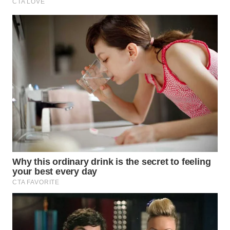
SULTRA
WN
NTB
WN
SULTENG
WN
SULBAR
WN
BABEL
WN
SUMBAR
WN