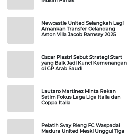
Musim Panas
MANDALIKA
WN
LIKUPANG
Newcastle United Selangkah Lagi
Amankan Transfer Gelandang
Aston Villa Jacob Ramsey 2025
WN
LABUANBAJO
Oscar Piastri Sebut Strategi Start
WN
yang Baik Jadi Kunci Kemenangan
BORNEO
di GP Arab Saudi
Wahana
Media
Lautaro Martinez Minta Rekan
Group
Setim Fokus Laga Liga Italia dan
Coppa Italia
WAHANA
NEWS
Pelatih Svay Rieng FC Waspadai
WAHANA
Madura United Meski Unggul Tiga