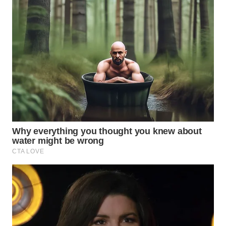
WN
KARO
WN
SIMALUNGUN
WN
LABUHANBATU
WN
TAPANULI
TENGAH
WN DELI
SERDANG
WN
TEBING