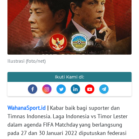
WAHANA
INFRASTRUKTUR
WAHANA
TANI
WAHANA
Ilustrasi (foto/net)
TRAVEL
Ikuti Kami di:
WAHANA
SPORT
WahanaSport.id
|
Kabar baik bagi suporter dan
WAHANA
Timnas Indonesia. Laga Indonesia vs Timor Lester
UMKM
dalam agenda FIFA Matchday yang berlangsung
pada 27 dan 30 Januari 2022 diputuskan federasi
WAHANA