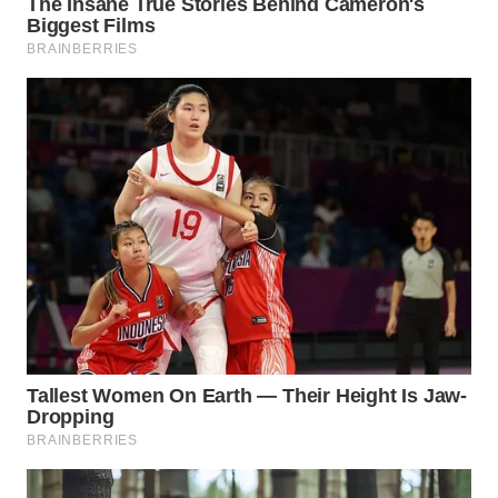
WN
DANAU
TOBA
WN
NIAS
WN
LANGKAT
WN
TAPANULI
SELATAN
WN
TANJUNG
LESUNG