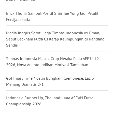
WN
Erick Thohir Sambut Positif Shin Tae Yong Jadi Pelatih
SUMUT
Persija Jakarta
WN
Media Inggris Soroti Laga Timnas Indonesia vs Oman,
JAKARTA
Sebut Beckham Putra Cs Kerap Kelimpungan di Kandang
Sendiri
WN
JABAR
Timnas Indonesia Masuk Grup Neraka Piala AFF U-19
2026, Nova Arianto Jadikan Motivasi Tambahan
WN
BANTEN
Gol Injury Time Noslin Bungkam Cremonese, Lazio
Menang Dramatis 2-1
WN
NTT
Indonesia Runner Up, Thailand Juara ASEAN Futsal
Championship 2026
WN
KEPRI