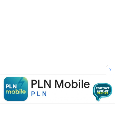
METRO
MEDAN
NEWS
METRO
JAKARTA
NEWS
KRT
NEWS
KARING
X
NEWS
JURNAL
MARITIM
HUMBANG
NEWS