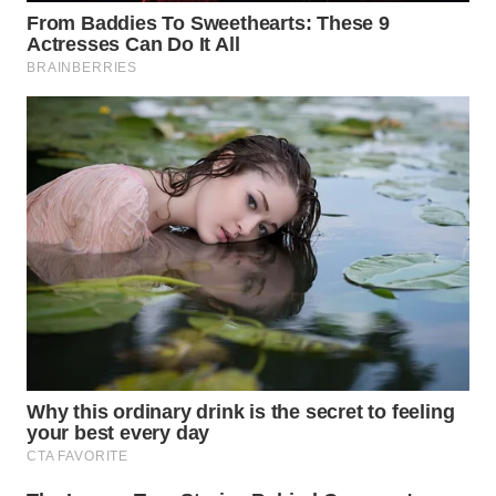
WN
SULSEL
WN
GORONTALO
WN
SULUT
WN
MALUKU
WN
MALUT
WN
DAIRI