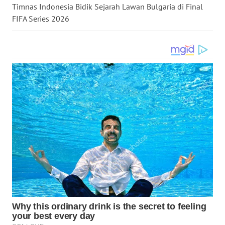
Timnas Indonesia Bidik Sejarah Lawan Bulgaria di Final
FIFA Series 2026
WN
PAPUA
WN
PAPUA
BARAT
WN
RIAU
WN
SERAMBI
WN
JAMBI
WN