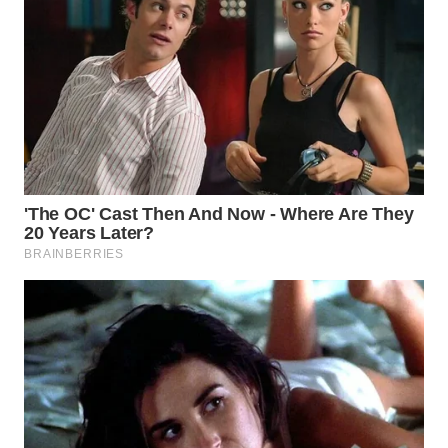
SUMSEL
WN
BENGKULU
WN
LAMPUNG
WN
JATENG
WN
NUSANTARA
WN
JOGJA
WN
JATIM