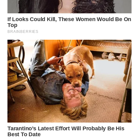
TAPANULI
UTARA
WN
SAMOSIR
WN
PADANG
LAWAS
WN
SUMEDANG
WN
CIANJUR
WN
KEPULAUAN
SERIBU