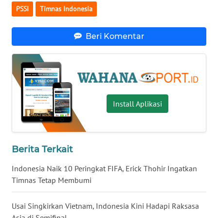
INFO
PSSI
Timnas Indonesia
IKLAN
Beri Komentar
TENTANG
KAMI
PEDOMAN
MEDIA
SIBER
Install Aplikasi
REDAKSI
KARIR
Berita Terkait
Indonesia Naik 10 Peringkat FIFA, Erick Thohir Ingatkan
DISCLAIMER
Timnas Tetap Membumi
Wahana
Usai Singkirkan Vietnam, Indonesia Kini Hadapi Raksasa
News
Regional
Asia di Semifinal