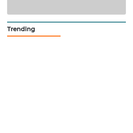
WAHANA
PERSONA
Trending
WAHANA
OTOMOTIF
WAHANA
HEALTH
WAHANA
DESA
WISATA
LAPAK
WAHANA
Wahana