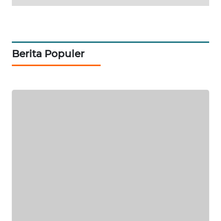
TV
WAHANANEWS
ID
Berita Populer
WAHANANEWS
CO ID
WAHANANEWS
NET
WAHANA
SPORT
WAHANA
UMKM
WAHANA
SELEB