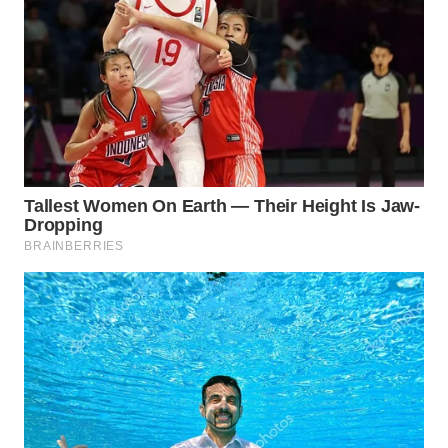
WN
KARO
WN
SIMALUNGUN
WN
LABUHANBATU
WN
TAPANULI
TENGAH
WN DELI
SERDANG
WN
TEBING