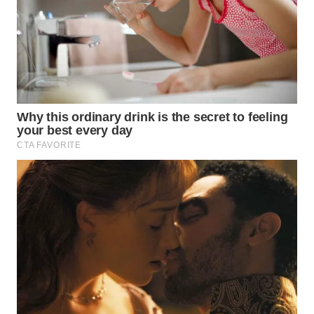
WN
SUBANG
WN
SUKABUMI
WN
PURWAKARTA
WN
PRIANGAN
TIMUR
WN
SEMARANG
WN