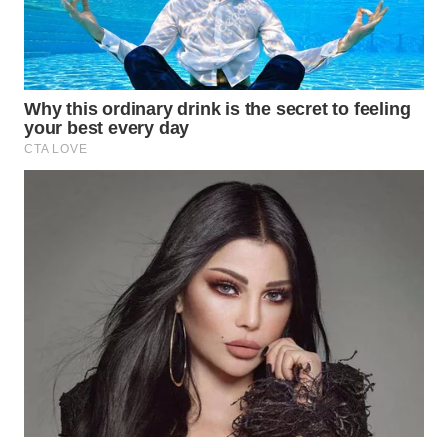
TINGGI
WN
PAKPAK
WN
KARAWANG
WN
BEKASI
WN
BOGOR
WN
DEPOK
WN