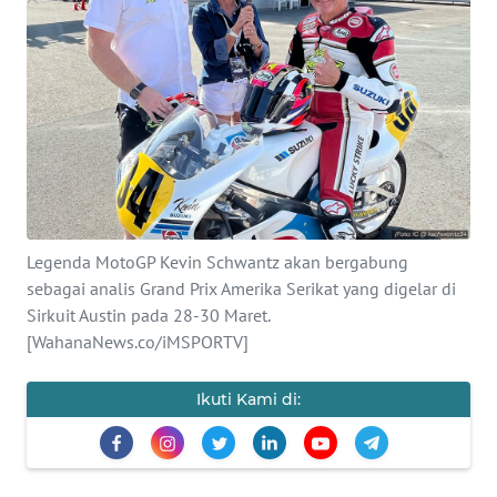
WAHANA
INFRASTRUKTUR
WAHANA
TANI
WAHANA
TRAVEL
Legenda MotoGP Kevin Schwantz akan bergabung
sebagai analis Grand Prix Amerika Serikat yang digelar di
WAHANA
Sirkuit Austin pada 28-30 Maret.
SPORT
[WahanaNews.co/iMSPORTV]
WAHANA
Ikuti Kami di:
UMKM
WAHANA