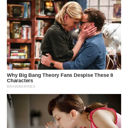
WN
TANGERANG
WN
BINJAI
WN
CIREBON
WN
INDRAMAYU
WN
KUNINGAN
WN
MAJALENGKA