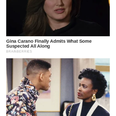
SUMSEL
WN
BENGKULU
WN
LAMPUNG
WN
JATENG
WN
NUSANTARA
WN
JOGJA
WN
JATIM