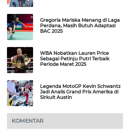
TANI
WAHANA
Gregoria Mariska Menang di Laga
ADVOKAT
Perdana, Masih Butuh Adaptasi
BAC 2025
WAHANA
INFRASTRUKTUR
WBA Nobatkan Lauren Price
Sebagai Petinju Putri Terbaik
WAHANA
Periode Maret 2025
KONSUMEN
WAHANA
Legenda MotoGP Kevin Schwantz
LISTRIK
Jadi Analis Grand Prix Amerika di
Sirkuit Austin
WAHANA
TRAVEL
KOMENTAR
WAHANA