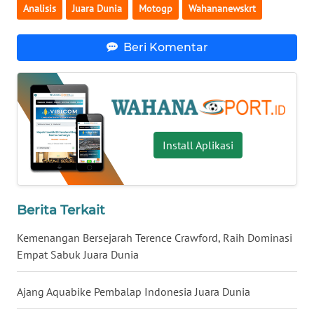
INFO
Analisis
Juara Dunia
Motogp
Wahananewskrt
IKLAN
Beri Komentar
TENTANG
KAMI
PEDOMAN
MEDIA
SIBER
Install Aplikasi
REDAKSI
Berita Terkait
KARIR
Kemenangan Bersejarah Terence Crawford, Raih Dominasi
DISCLAIMER
Empat Sabuk Juara Dunia
Wahana
Ajang Aquabike Pembalap Indonesia Juara Dunia
News
Regional