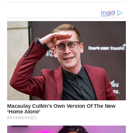
WN
PAPUA
WN
PAPUA
BARAT
WN
RIAU
WN
SERAMBI
WN
JAMBI
WN