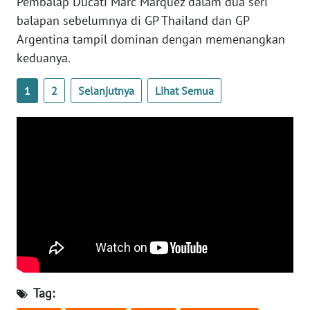
Pembalap Ducati Marc Marquez dalam dua seri
NEWS
balapan sebelumnya di GP Thailand dan GP
Argentina tampil dominan dengan memenangkan
AKHLAK
keduanya.
ID
1
2
Selanjutnya
Lihat Semua
SONYA
ASA
NEWS
Informasi
INDEKS
BERITA
KONTAK
KAMI
Tag: