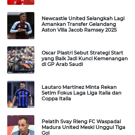
MANDALIKA
WN
Newcastle United Selangkah Lagi
LIKUPANG
Amankan Transfer Gelandang
Aston Villa Jacob Ramsey 2025
WN
LABUANBAJO
Oscar Piastri Sebut Strategi Start
yang Baik Jadi Kunci Kemenangan
WN
di GP Arab Saudi
BORNEO
Wahana
Lautaro Martinez Minta Rekan
Media
Setim Fokus Laga Liga Italia dan
Group
Coppa Italia
WAHANA
NEWS
Pelatih Svay Rieng FC Waspadai
Madura United Meski Unggul Tiga
WAHANA
Gol