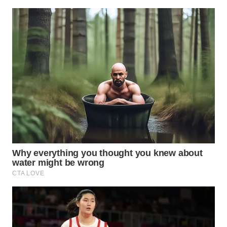
WN
DANAU
TOBA
WN
NIAS
WN
LANGKAT
WN
TAPANULI
SELATAN
WN
TANJUNG
LESUNG