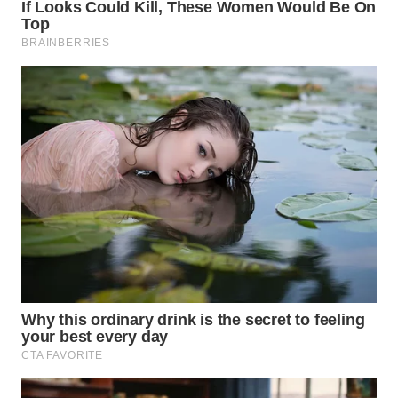
TAPANULI
UTARA
WN
SAMOSIR
WN
PADANG
LAWAS
WN
SUMEDANG
WN
CIANJUR
WN
KEPULAUAN
SERIBU