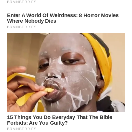
WN
SULSEL
WN
GORONTALO
WN
SULUT
WN
MALUKU
WN
MALUT
WN
DAIRI