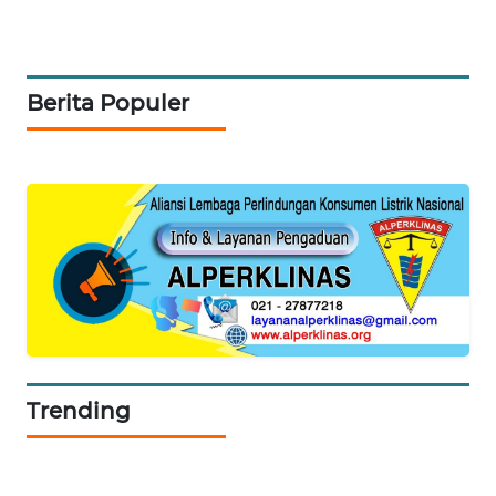
TV
WAHANANEWS
ID
Berita Populer
WAHANANEWS
CO ID
WAHANANEWS
NET
WAHANA
SPORT
WAHANA
Trending
UMKM
WAHANA
SELEB