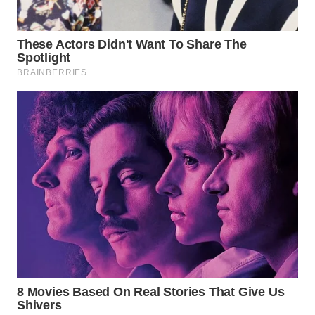
WN
BALI
WN
KALBAR
WN
KALTENG
WN
KALTARA
WN
KALSEL
WN
KALTIM