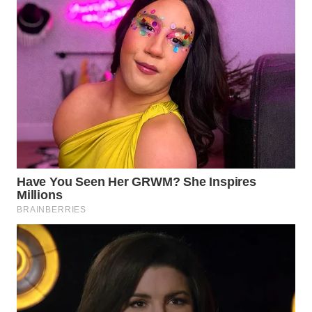
SULTRA
WN
NTB
WN
SULTENG
WN
SULBAR
WN
BABEL
WN
SUMBAR
WN