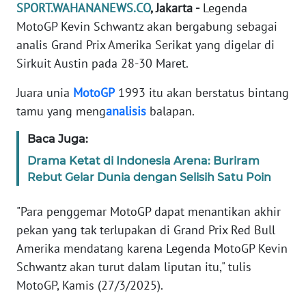
SELEB
SPORT.WAHANANEWS.CO
, Jakarta -
Legenda
MotoGP Kevin Schwantz akan bergabung sebagai
WAHANA
analis Grand Prix Amerika Serikat yang digelar di
PERSONA
Sirkuit Austin pada 28-30 Maret.
Juara unia
MotoGP
1993 itu akan berstatus bintang
WAHANA
tamu yang meng
analisis
balapan.
OTOMOTIF
Baca Juga:
WAHANA
Drama Ketat di Indonesia Arena: Buriram
HEALTH
Rebut Gelar Dunia dengan Selisih Satu Poin
WAHANA
"Para penggemar MotoGP dapat menantikan akhir
DESA
pekan yang tak terlupakan di Grand Prix Red Bull
WISATA
Amerika mendatang karena Legenda MotoGP Kevin
Schwantz akan turut dalam liputan itu," tulis
MAWAKA
MotoGP, Kamis (27/3/2025).