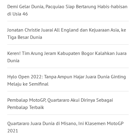
Demi Gelar Dunia, Pacquiao Siap Bertarung Habis-habisan
di Usia 46
WN
SUMUT
Jonatan Christie Juarai All England dan Kejuaraan Asia, ke
WN
Tiga Besar Dunia
JAKARTA
Keren! Tim Arung Jeram Kabupaten Bogor Kalahkan Juara
WN
Dunia
JABAR
Hylo Open 2022: Tanpa Ampun Hajar Juara Dunia Ginting
WN
Melaju ke Semifinal
BANTEN
Pembalap MotoGP, Quartararo Akui Dirinya Sebagai
WN
Pembalap Terbaik
NTT
Quartararo Juara Dunia di Misano, Ini Klasemen MotoGP
WN
2021
KEPRI