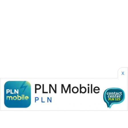
METRO
MEDAN
NEWS
METRO
JAKARTA
NEWS
KRT
NEWS
X
KARING
NEWS
JURNAL
MARITIM
HUMBANG
NEWS