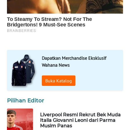
SOLO
WN
BOROBUDUR
WN
MADURA
Dapatkan Merchandise Eksklusif
WN
Wahana News
SURABAYA
Buka Katalog
WN
NATUNA
Pilihan Editor
WN
BINTAN
Liverpool Resmi Rekrut Bek Muda
Italia Giovanni Leoni dari Parma
WN
Musim Panas