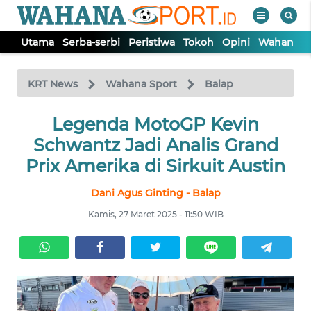
Utama
Serba-serbi
Peristiwa
Tokoh
Opini
Wahana In
WAHANA
Tutup
TV
KRT News
Wahana Sport
Balap
Legenda MotoGP Kevin
UTAMA
Schwantz Jadi Analis Grand
SERBA-
Prix Amerika di Sirkuit Austin
SERBI
Dani Agus Ginting - Balap
PERISTIWA
Kamis, 27 Maret 2025 - 11:50 WIB
TOKOH
OPINI