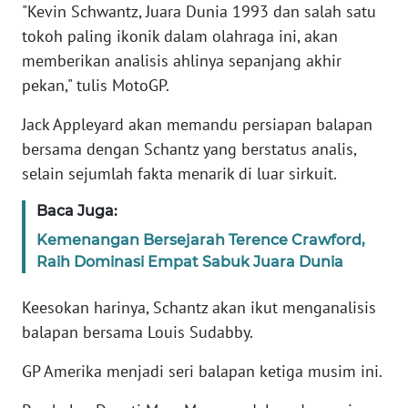
"Kevin Schwantz, Juara Dunia 1993 dan salah satu
MARTABAT
tokoh paling ikonik dalam olahraga ini, akan
NET
memberikan analisis ahlinya sepanjang akhir
pekan," tulis MotoGP.
FORJASIDA
Jack Appleyard akan memandu persiapan balapan
TAMBANG
bersama dengan Schantz yang berstatus analis,
NEWS
selain sejumlah fakta menarik di luar sirkuit.
JURNAL
Baca Juga:
MARITIM
Kemenangan Bersejarah Terence Crawford,
Raih Dominasi Empat Sabuk Juara Dunia
FISUELRI
Keesokan harinya, Schantz akan ikut menganalisis
balapan bersama Louis Sudabby.
BERKAT
NEWS
GP Amerika menjadi seri balapan ketiga musim ini.
ANUGERAH