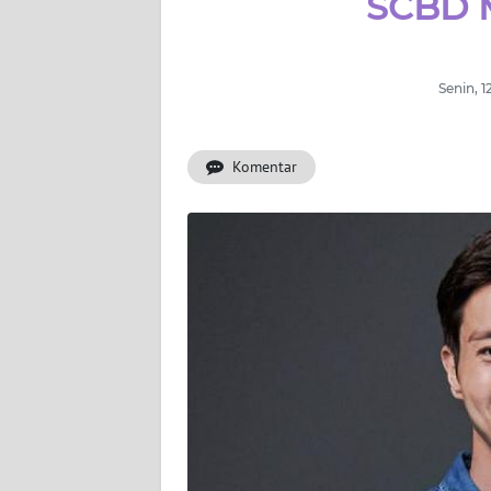
SCBD 
WAHANA
INFRASTRUKTUR
WAHANA
Senin, 
TANI
Komentar
WAHANA
TRAVEL
WAHANA
SPORT
WAHANA
UMKM
WAHANA
SELEB