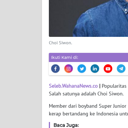
WAHANA
PERSONA
WAHANA
OTOMOTIF
Choi Siwon.
WAHANA
Ikuti Kami di:
HEALTH
WAHANA
DESA
Seleb.WahanaNews.co
|
Popularitas 
WISATA
Salah satunya adalah Choi Siwon.
Member dari boyband Super Junior i
MAWAKA
kerap bertandang ke Indonesia un
MARTABAT
Baca Juga: