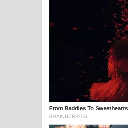
WN
PAPUA
WN
PAPUA
BARAT
WN
RIAU
WN
SERAMBI
WN
JAMBI
WN
SULTRA