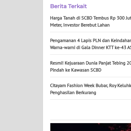
WN
Berita Terkait
SUMUT
Harga Tanah di SCBD Tembus Rp 300 Jut
Meter, Investor Berebut Lahan
WN
JAKARTA
Pengamanan 4 Lapis PLN dan Keindaha
Warna-warni di Gala Dinner KTT ke-43 
WN
JABAR
Resmi! Kejuaraan Dunia Panjat Tebing 2
Pindah ke Kawasan SCBD
WN
BANTEN
Citayam Fashion Week Bubar, Roy Keluh
WN
Penghasilan Berkurang
NTT
WN
KEPRI