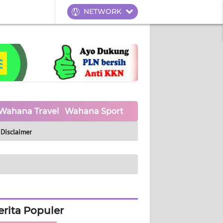
NETWORK
Wahana Travel
Wahana Sport
Wahana UMKM
Waha
Disclaimer
erita Populer