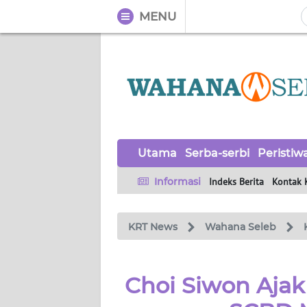
MENU
WAHANA
Tutup
TV
UTAMA
SERBA-
Utama
Serba-serbi
Peristiw
SERBI
Informasi
Indeks Berita
Kontak 
PERISTIWA
KRT News
Wahana Seleb
TOKOH
OPINI
Choi Siwon Aja