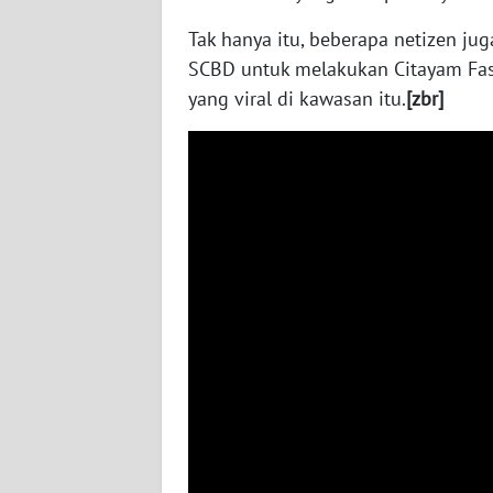
Tak hanya itu, beberapa netizen ju
AKHLAK
SCBD untuk melakukan Citayam Fas
ID
yang viral di kawasan itu.
[zbr]
SONYA
ASA
NEWS
Informasi
INDEKS
BERITA
KONTAK
KAMI
INFO
IKLAN