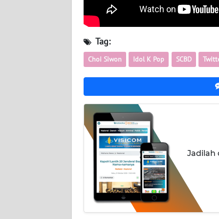
TENTANG
KAMI
Tag:
Choi Siwon
Idol K Pop
SCBD
Twitt
PEDOMAN
MEDIA
SIBER
REDAKSI
KARIR
Jadilah
DISCLAIMER
Wahana
News
Regional