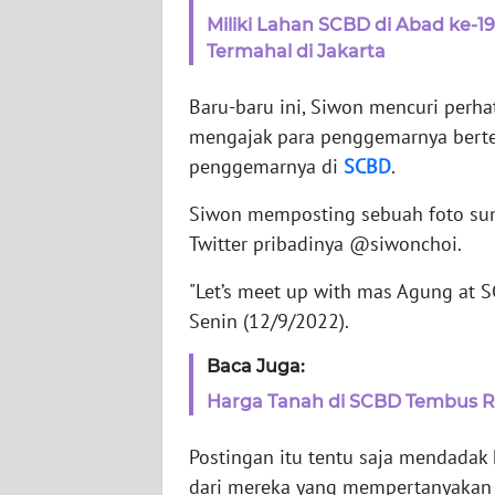
NET
Miliki Lahan SCBD di Abad ke-1
Termahal di Jakarta
FORJASIDA
Baru-baru ini, Siwon mencuri perha
TAMBANG
mengajak para penggemarnya berte
NEWS
penggemarnya di
SCBD
.
Siwon memposting sebuah foto suns
JURNAL
Twitter pribadinya @siwonchoi.
MARITIM
"Let’s meet up with mas Agung at S
FISUELRI
Senin (12/9/2022).
Baca Juga:
BERKAT
NEWS
Harga Tanah di SCBD Tembus Rp
Postingan itu tentu saja mendadak 
ANUGERAH
dari mereka yang mempertanyakan k
NEWS