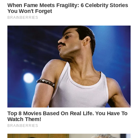
WN
KARO
WN
SIMALUNGUN
WN
LABUHANBATU
WN
TAPANULI
TENGAH
WN DELI
SERDANG
WN
TEBING