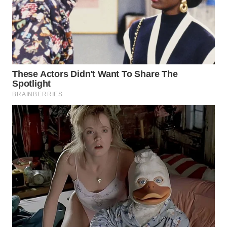
WN
BALI
WN
KALBAR
WN
KALTENG
WN
KALTARA
WN
KALSEL
WN
KALTIM