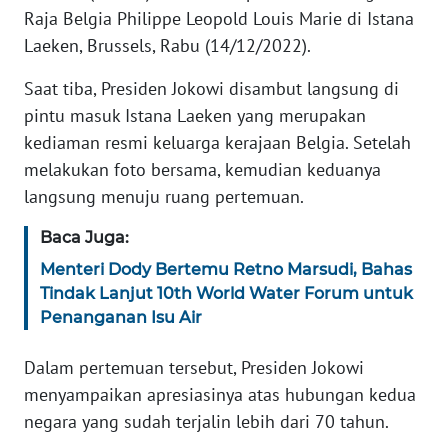
SELEB
Raja Belgia Philippe Leopold Louis Marie di Istana
Laeken, Brussels, Rabu (14/12/2022).
WAHANA
PERSONA
Saat tiba, Presiden Jokowi disambut langsung di
pintu masuk Istana Laeken yang merupakan
WAHANA
kediaman resmi keluarga kerajaan Belgia. Setelah
OTOMOTIF
melakukan foto bersama, kemudian keduanya
langsung menuju ruang pertemuan.
WAHANA
Baca Juga:
HEALTH
Menteri Dody Bertemu Retno Marsudi, Bahas
Tindak Lanjut 10th World Water Forum untuk
WAHANA
Penanganan Isu Air
DESA
WISATA
Dalam pertemuan tersebut, Presiden Jokowi
menyampaikan apresiasinya atas hubungan kedua
MAWAKA
negara yang sudah terjalin lebih dari 70 tahun.