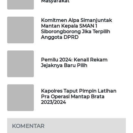
Masyarakat
SOLO
WN
Komitmen Alpa Simanjuntak
BOROBUDUR
Mantan Kepala SMAN 1
Siborongborong Jika Terpilih
Anggota DPRD
WN
MADURA
Pemilu 2024: Kenali Rekam
WN
Jejaknya Baru Pilih
SURABAYA
WN
NATUNA
Kapolres Taput Pimpin Latihan
Pra Operasi Mantap Brata
2023/2024
WN
BINTAN
KOMENTAR
WN
MANDALIKA