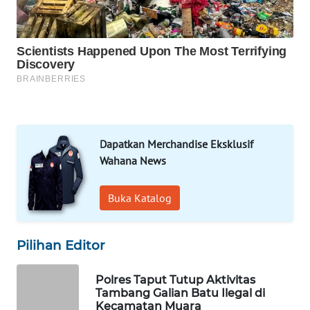
WN
TANGERANG
WN
BINJAI
WN
Dapatkan Merchandise Eksklusif
CIREBON
Wahana News
WN
Buka Katalog
INDRAMAYU
WN
Pilihan Editor
KUNINGAN
Polres Taput Tutup Aktivitas
WN
Tambang Galian Batu Ilegal di
MAJALENGKA
Kecamatan Muara