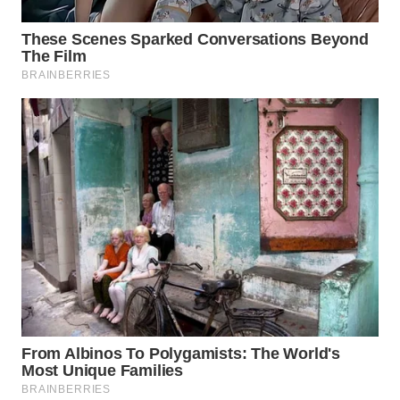
WN
SULSEL
WN
GORONTALO
WN
SULUT
WN
MALUKU
WN
MALUT
WN
DAIRI