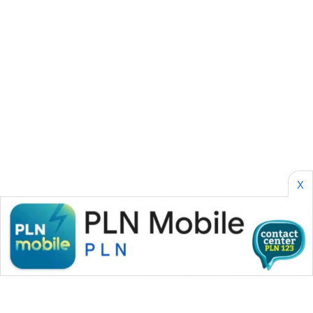
WATCH
MKLI
LPKKI
LKKI
KOPEKLIN
X
PORTAL
KONSUMEN
FORWAMKI
ALPERKLINAS