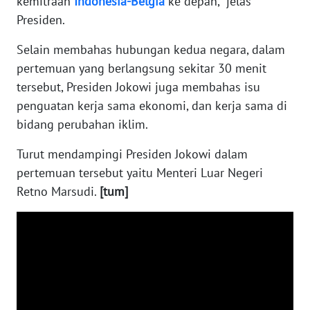
kemitraan
Indonesia-Belgia
ke depan,” jelas
NEWS
Presiden.
Selain membahas hubungan kedua negara, dalam
AKHLAK
pertemuan yang berlangsung sekitar 30 menit
ID
tersebut, Presiden Jokowi juga membahas isu
penguatan kerja sama ekonomi, dan kerja sama di
SONYA
ASA
bidang perubahan iklim.
NEWS
Turut mendampingi Presiden Jokowi dalam
pertemuan tersebut yaitu Menteri Luar Negeri
Informasi
Retno Marsudi.
[tum]
INDEKS
BERITA
KONTAK
KAMI
INFO