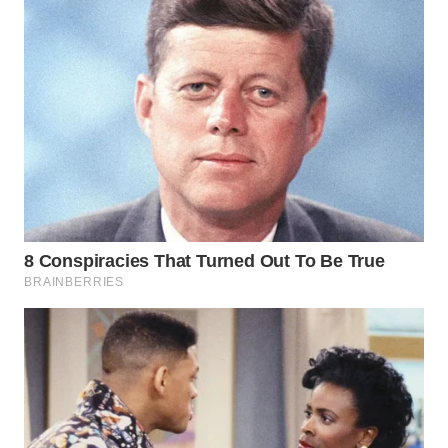
WN
BENGKULU
WN
LAMPUNG
WN
JATENG
WN
NUSANTARA
WN
JOGJA
WN
JATIM