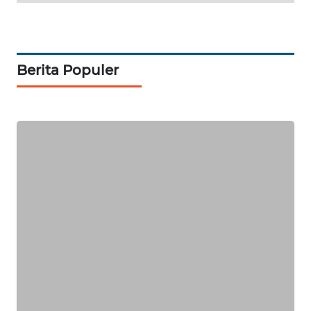
WN
LIKUPANG
Berita Populer
WN
LABUANBAJO
WN
BORNEO
Wahana
Media
Group
WAHANA
NEWS
WAHANA