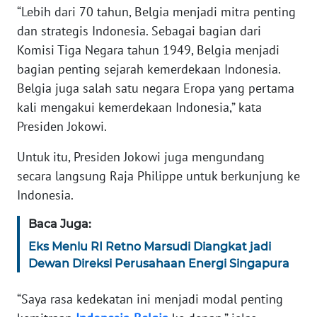
MARTABAT
“Lebih dari 70 tahun, Belgia menjadi mitra penting
NET
dan strategis Indonesia. Sebagai bagian dari
Komisi Tiga Negara tahun 1949, Belgia menjadi
FORJASIDA
bagian penting sejarah kemerdekaan Indonesia.
Belgia juga salah satu negara Eropa yang pertama
TAMBANG
kali mengakui kemerdekaan Indonesia,” kata
NEWS
Presiden Jokowi.
Untuk itu, Presiden Jokowi juga mengundang
JURNAL
secara langsung Raja Philippe untuk berkunjung ke
MARITIM
Indonesia.
FISUELRI
Baca Juga:
Eks Menlu RI Retno Marsudi Diangkat jadi
BERKAT
Dewan Direksi Perusahaan Energi Singapura
NEWS
“Saya rasa kedekatan ini menjadi modal penting
ANUGERAH