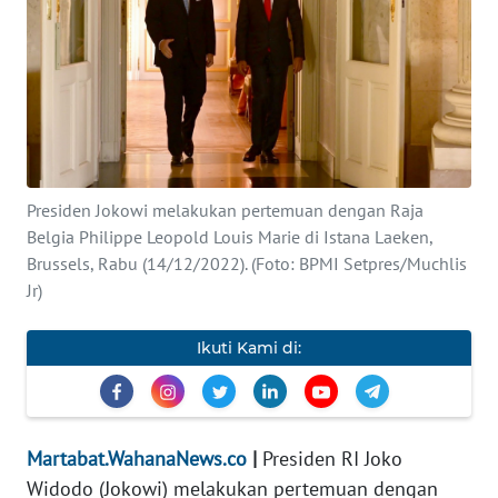
WAHANA
INFRASTRUKTUR
WAHANA
TANI
WAHANA
Presiden Jokowi melakukan pertemuan dengan Raja
TRAVEL
Belgia Philippe Leopold Louis Marie di Istana Laeken,
Brussels, Rabu (14/12/2022). (Foto: BPMI Setpres/Muchlis
Jr)
WAHANA
SPORT
Ikuti Kami di:
WAHANA
UMKM
Martabat.WahanaNews.co
|
Presiden RI Joko
WAHANA
Widodo (Jokowi) melakukan pertemuan dengan