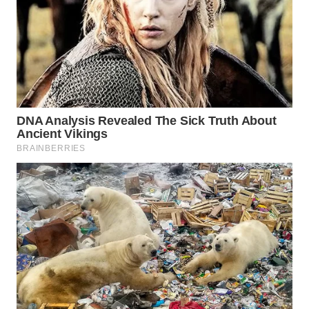
TAPANULI
UTARA
WN
SAMOSIR
WN
PADANG
LAWAS
WN
SUMEDANG
WN
CIANJUR
WN
KEPULAUAN
SERIBU