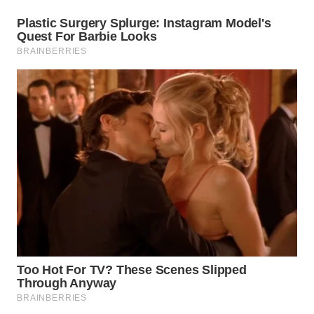
WN
DANAU
TOBA
WN
NIAS
WN
LANGKAT
WN
TAPANULI
SELATAN
WN
TANJUNG
LESUNG