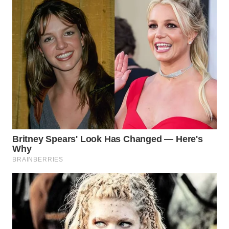
TINGGI
WN
PAKPAK
WN
KARAWANG
WN
BEKASI
WN
BOGOR
WN
DEPOK
WN