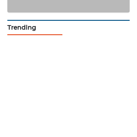
TANI
WAHANA
ADVOKAT
Trending
WAHANA
INFRASTRUKTUR
WAHANA
KONSUMEN
WAHANA
LISTRIK
WAHANA
TRAVEL
WAHANA
TV