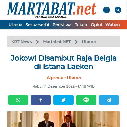
Utama
Serba-serbi
Peristiwa
Tokoh
Opini
Wahana In
WAHANA
Tutup
TV
KRT News
Martabat NET
Utama
UTAMA
Jokowi Disambut Raja Belgia
SERBA-
di Istana Laeken
SERBI
Alpredo - Utama
PERISTIWA
Rabu, 14 Desember 2022 - 17:48 WIB
TOKOH
OPINI