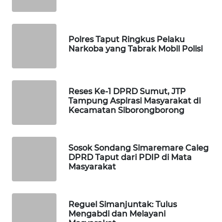
WN
SUBANG
Polres Taput Ringkus Pelaku
Narkoba yang Tabrak Mobil Polisi
WN
SUKABUMI
Reses Ke-1 DPRD Sumut, JTP
WN
Tampung Aspirasi Masyarakat di
PURWAKARTA
Kecamatan Siborongborong
WN
PRIANGAN
Sosok Sondang Simaremare Caleg
TIMUR
DPRD Taput dari PDIP di Mata
Masyarakat
WN
SEMARANG
Reguel Simanjuntak: Tulus
WN
Mengabdi dan Melayani