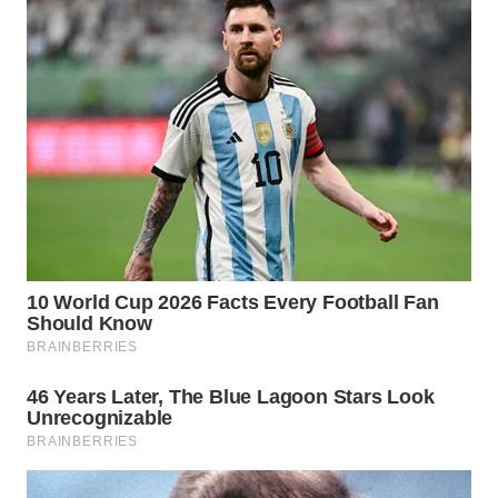
SULTRA
WN
NTB
WN
SULTENG
WN
SULBAR
WN
BABEL
WN
SUMBAR
WN
SUMSEL