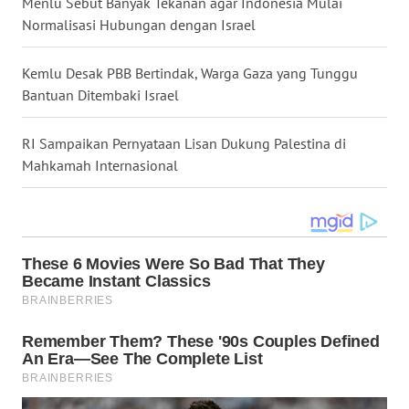
Menlu Sebut Banyak Tekanan agar Indonesia Mulai
Normalisasi Hubungan dengan Israel
WN
PAPUA
Kemlu Desak PBB Bertindak, Warga Gaza yang Tunggu
Bantuan Ditembaki Israel
WN
PAPUA
BARAT
RI Sampaikan Pernyataan Lisan Dukung Palestina di
Mahkamah Internasional
WN
RIAU
WN
SERAMBI
WN
JAMBI
WN