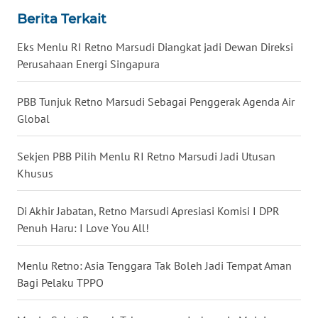
Berita Terkait
WN
SUMUT
Eks Menlu RI Retno Marsudi Diangkat jadi Dewan Direksi
Perusahaan Energi Singapura
WN
JAKARTA
PBB Tunjuk Retno Marsudi Sebagai Penggerak Agenda Air
Global
WN
JABAR
Sekjen PBB Pilih Menlu RI Retno Marsudi Jadi Utusan
Khusus
WN
BANTEN
Di Akhir Jabatan, Retno Marsudi Apresiasi Komisi I DPR
Penuh Haru: I Love You All!
WN
NTT
Menlu Retno: Asia Tenggara Tak Boleh Jadi Tempat Aman
Bagi Pelaku TPPO
WN
KEPRI