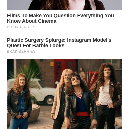
WN
KARO
WN
SIMALUNGUN
WN
LABUHANBATU
WN
TAPANULI
TENGAH
WN DELI
SERDANG
WN