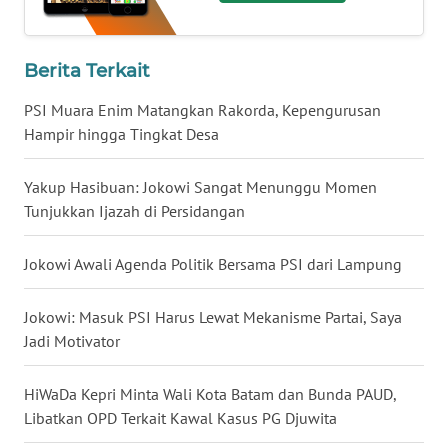
Regional
WN
Berita Terkait
SUMUT
PSI Muara Enim Matangkan Rakorda, Kepengurusan
Hampir hingga Tingkat Desa
WN
JAKARTA
Yakup Hasibuan: Jokowi Sangat Menunggu Momen
WN
Tunjukkan Ijazah di Persidangan
JABAR
Jokowi Awali Agenda Politik Bersama PSI dari Lampung
WN
BANTEN
Jokowi: Masuk PSI Harus Lewat Mekanisme Partai, Saya
Jadi Motivator
WN
NTT
HiWaDa Kepri Minta Wali Kota Batam dan Bunda PAUD,
Libatkan OPD Terkait Kawal Kasus PG Djuwita
WN