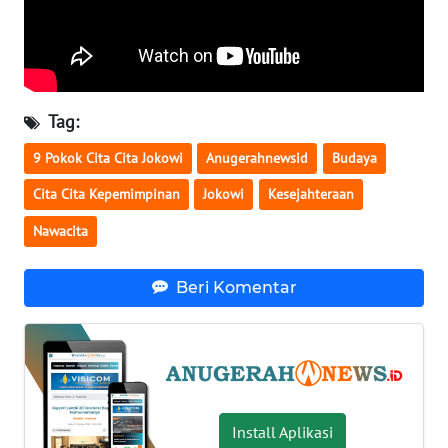
INFO
IKLAN
TENTANG
KAMI
Tag:
9 Pokok Cita Cita Jokowi
Anugerahnewsid
Budaya
PEDOMAN
MEDIA
Cita Cita Kepemimpinan
Jokowi
Kesejahteraan
SIBER
Nawacita
REDAKSI
Beri Komentar
KARIR
DISCLAIMER
Wahana
Install Aplikasi
News