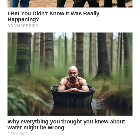
TEBING
TINGGI
WN
PAKPAK
WN
KARAWANG
WN
BEKASI
WN
BOGOR
WN
DEPOK