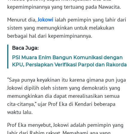
kepemimpinannya yang tertuang pada Nawacita.
SELEB
Menurut dia,
Jokowi
ialah pemimpin yang lahir dari
WAHANA
sistem yang memungkinkan untuk melakukan
PERSONA
berbagai hal dari kepemimpinannya.
WAHANA
Baca Juga:
OTOMOTIF
PSI Muara Enim Bangun Komunikasi dengan
KPU, Persiapkan Verifikasi Parpol dan Rakorda
WAHANA
HEALTH
“Saya punya keyakinan itu karena gimana pun juga
Jokowi dipilih oleh sistem yang demokratis yang
WAHANA
memungkinkan dia dapat merealisasikan semua
DESA
cita-citanya,” ujar Prof Eka di Kendari beberapa
WISATA
waktu lalu.
Prof Eka menyebut, Jokowi adalah pemimpin yang
MAWAKA
lahir dari Rahim rakyat. Memahami apa yang