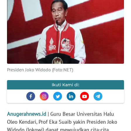
WAHANA
INFRASTRUKTUR
WAHANA
TANI
WAHANA
TRAVEL
Presiden Joko Widodo (Foto:NET)
WAHANA
Ikuti Kami di:
SPORT
WAHANA
Anugerahnews.id
| Guru Besar Universitas Halu
UMKM
Oleo Kendari, Prof Eka Suaib yakin Presiden Joko
Widodo (Jokowi) dapat mewujudkan cita-cita
WAHANA