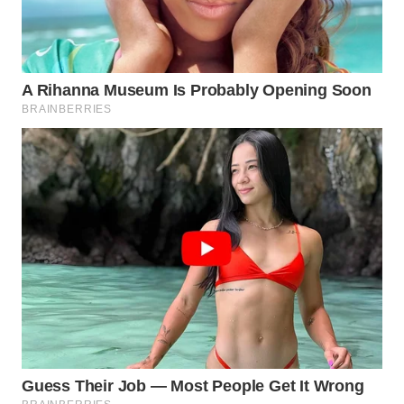
MAJALENGKA
WN
SUBANG
WN
SUKABUMI
WN
PURWAKARTA
WN
PRIANGAN
TIMUR
WN
SEMARANG