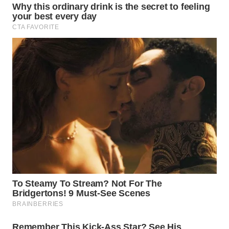
SUMSEL
WN
BENGKULU
WN
LAMPUNG
WN
JATENG
WN
NUSANTARA
WN
JOGJA
WN