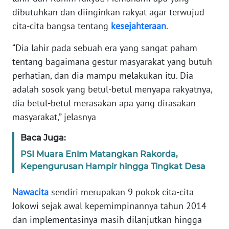
dibutuhkan dan diinginkan rakyat agar terwujud
MARTABAT
cita-cita bangsa tentang
kesejahteraan
.
NET
“Dia lahir pada sebuah era yang sangat paham
FORJASIDA
tentang bagaimana gestur masyarakat yang butuh
perhatian, dan dia mampu melakukan itu. Dia
TAMBANG
adalah sosok yang betul-betul menyapa rakyatnya,
NEWS
dia betul-betul merasakan apa yang dirasakan
masyarakat,” jelasnya
JURNAL
MARITIM
Baca Juga:
PSI Muara Enim Matangkan Rakorda,
FISUELRI
Kepengurusan Hampir hingga Tingkat Desa
Nawacita
sendiri merupakan 9 pokok cita-cita
BERKAT
Jokowi sejak awal kepemimpinannya tahun 2014
NEWS
dan implementasinya masih dilanjutkan hingga