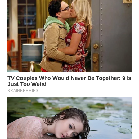
KALTIM
WN
SULSEL
WN
GORONTALO
WN
SULUT
WN
MALUKU
WN
MALUT
WN