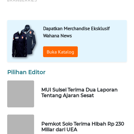
WN
SOLO
WN
Dapatkan Merchandise Eksklusif
BOROBUDUR
Wahana News
WN
MADURA
Buka Katalog
WN
Pilihan Editor
SURABAYA
WN
MUI Sulsel Terima Dua Laporan
NATUNA
Tentang Ajaran Sesat
WN
BINTAN
Pemkot Solo Terima Hibah Rp 230
Miliar dari UEA
WN