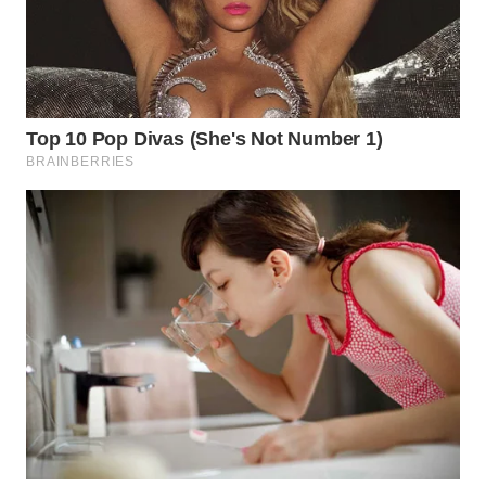
WN
SULTRA
WN
NTB
WN
SULTENG
WN
SULBAR
WN
BABEL
WN
SUMBAR
WN