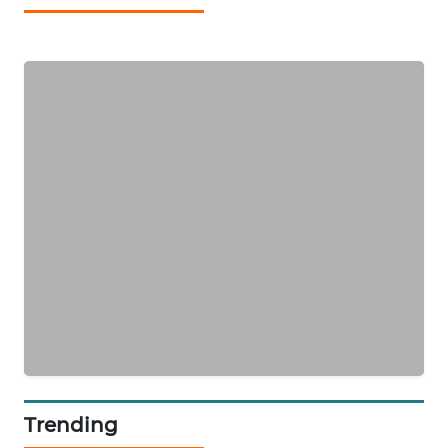
TV
WAHANANEWS
ID
WAHANANEWS
CO ID
WAHANANEWS
NET
WAHANA
SPORT
WAHANA
UMKM
Trending
WAHANA