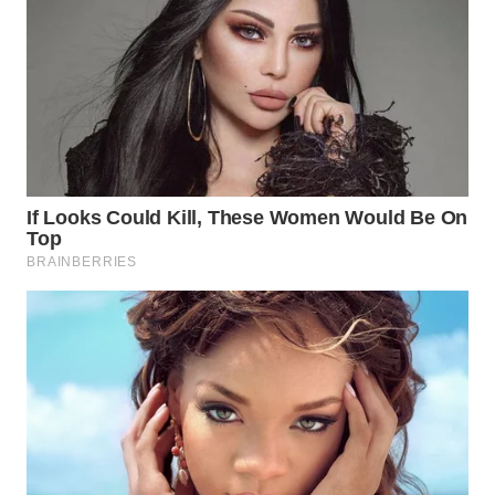
SERIBU
WN
TANGERANG
WN
BINJAI
WN
CIREBON
WN
INDRAMAYU
WN
KUNINGAN
WN