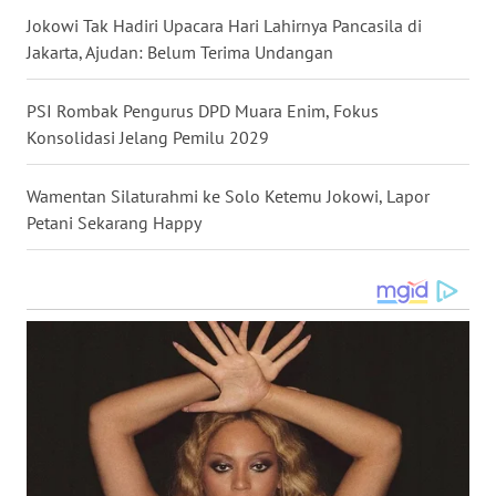
KEPRI
Jokowi Tak Hadiri Upacara Hari Lahirnya Pancasila di
Jakarta, Ajudan: Belum Terima Undangan
WN
PAPUA
PSI Rombak Pengurus DPD Muara Enim, Fokus
Konsolidasi Jelang Pemilu 2029
WN
PAPUA
BARAT
Wamentan Silaturahmi ke Solo Ketemu Jokowi, Lapor
Petani Sekarang Happy
WN
RIAU
WN
SERAMBI
WN
JAMBI