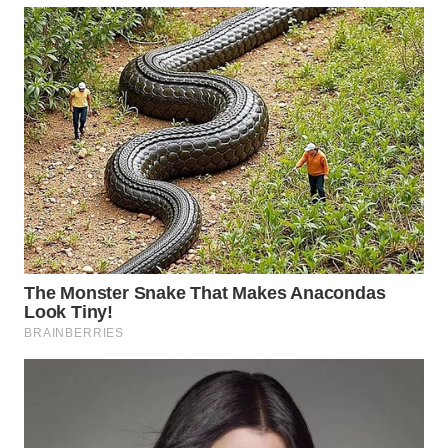
WN
TAPANULI
UTARA
WN
SAMOSIR
WN
PADANG
LAWAS
WN
SUMEDANG
WN
CIANJUR
WN
KEPULAUAN