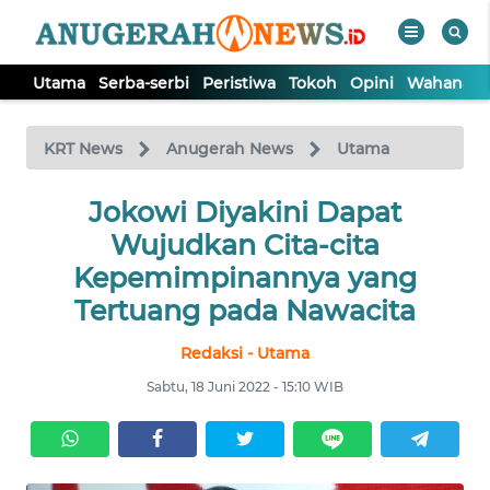
Utama
Serba-serbi
Peristiwa
Tokoh
Opini
Wahana In
WAHANA
Tutup
TV
KRT News
Anugerah News
Utama
Jokowi Diyakini Dapat
UTAMA
Wujudkan Cita-cita
SERBA-
Kepemimpinannya yang
SERBI
Tertuang pada Nawacita
Redaksi - Utama
PERISTIWA
Sabtu, 18 Juni 2022 - 15:10 WIB
TOKOH
OPINI