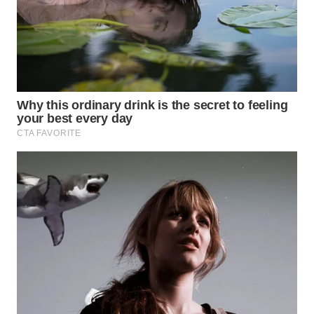
DAIRI
WN
DANAU
TOBA
WN
NIAS
WN
LANGKAT
WN
TAPANULI
SELATAN
WN
TANJUNG
LESUNG