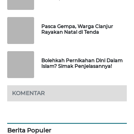
WAHANA
TANI
WAHANA
Pasca Gempa, Warga Cianjur
ADVOKAT
Rayakan Natal di Tenda
WAHANA
INFRASTRUKTUR
Bolehkah Pernikahan Dini Dalam
Islam? Simak Penjelasannya!
WAHANA
KONSUMEN
WAHANA
KOMENTAR
LISTRIK
WAHANA
TRAVEL
Berita Populer
WAHANA