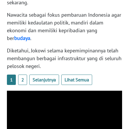
sekarang.
ANUGERAH
NEWS
Nawacita sebagai fokus pembaruan Indonesia agar
memiliki kedaulatan politik, mandiri dalam
AKHLAK
ekonomi dan memiliki kepribadian yang
ID
ber
budaya
.
SONYA
Diketahui, Jokowi selama kepemimpinannya telah
ASA
membangun berbagai infrastruktur yang di seluruh
NEWS
pelosok negeri.
Informasi
1
2
Selanjutnya
Lihat Semua
INDEKS
BERITA
KONTAK
KAMI