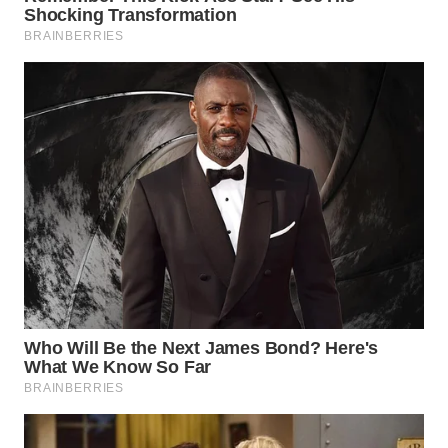
JATIM
WN
BALI
WN
KALBAR
WN
KALTENG
WN
KALTARA
WN
KALSEL
WN