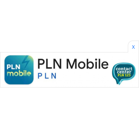
METRO
MEDAN
NEWS
METRO
JAKARTA
X
NEWS
KRT
NEWS
KARING
NEWS
JURNAL
MARITIM
HUMBANG