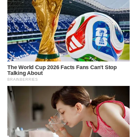
TINGGI
WN
PAKPAK
WN
KARAWANG
WN
BEKASI
WN
BOGOR
WN
DEPOK
WN