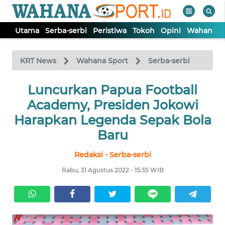
Utama
Serba-serbi
Peristiwa
Tokoh
Opini
Wahana In
WAHANA
Tutup
TV
KRT News
Wahana Sport
Serba-serbi
Luncurkan Papua Football
UTAMA
Academy, Presiden Jokowi
SERBA-
Harapkan Legenda Sepak Bola
SERBI
Baru
Redaksi - Serba-serbi
PERISTIWA
Rabu, 31 Agustus 2022 - 15:35 WIB
TOKOH
OPINI