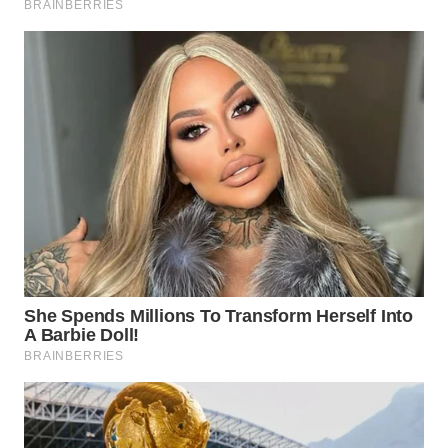
WN
KARO
WN
SIMALUNGUN
WN
LABUHANBATU
WN
TAPANULI
TENGAH
WN DELI
SERDANG
WN
TEBING