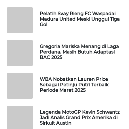
TANI
Pelatih Svay Rieng FC Waspadai
WAHANA
Madura United Meski Unggul Tiga
ADVOKAT
Gol
WAHANA
INFRASTRUKTUR
Gregoria Mariska Menang di Laga
Perdana, Masih Butuh Adaptasi
BAC 2025
WAHANA
KONSUMEN
WBA Nobatkan Lauren Price
WAHANA
Sebagai Petinju Putri Terbaik
LISTRIK
Periode Maret 2025
WAHANA
TRAVEL
Legenda MotoGP Kevin Schwantz
Jadi Analis Grand Prix Amerika di
Sirkuit Austin
WAHANA