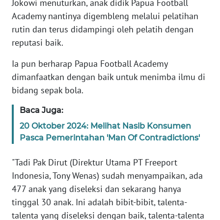
Jokowi menuturkan, anak didik Papua Football
MARTABAT
Academy nantinya digembleng melalui pelatihan
NET
rutin dan terus didampingi oleh pelatih dengan
reputasi baik.
FORJASIDA
Ia pun berharap Papua Football Academy
TAMBANG
dimanfaatkan dengan baik untuk menimba ilmu di
NEWS
bidang sepak bola.
Baca Juga:
JURNAL
MARITIM
20 Oktober 2024: Melihat Nasib Konsumen
Pasca Pemerintahan 'Man Of Contradictions'
FISUELRI
"Tadi Pak Dirut (Direktur Utama PT Freeport
Indonesia, Tony Wenas) sudah menyampaikan, ada
BERKAT
477 anak yang diseleksi dan sekarang hanya
NEWS
tinggal 30 anak. Ini adalah bibit-bibit, talenta-
talenta yang diseleksi dengan baik, talenta-talenta
ANUGERAH