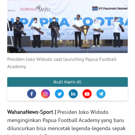
WAHANA
INFRASTRUKTUR
WAHANA
TANI
WAHANA
Presiden Joko Widodo saat launching Papua Football
TRAVEL
Academy.
WAHANA
Ikuti Kami di:
SPORT
WAHANA
WahanaNews-Sport |
Presiden Joko Widodo
UMKM
menginginkan Papua Football Academy yang baru
diluncurkan bisa mencetak legenda-legenda sepak
WAHANA