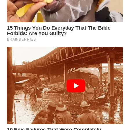
SULTRA
WN
NTB
WN
SULTENG
WN
SULBAR
WN
BABEL
WN
SUMBAR
WN