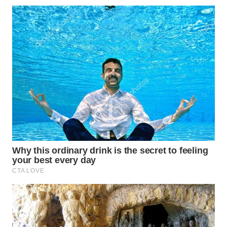
WN
BALI
WN
KALBAR
WN
KALTENG
WN
KALTARA
WN
KALSEL
WN
KALTIM