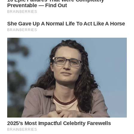
SUMSEL
WN
BENGKULU
WN
LAMPUNG
WN
JATENG
WN
NUSANTARA
WN
JOGJA
WN
JATIM