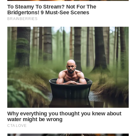
WN
TANGERANG
WN
BINJAI
WN
CIREBON
WN
INDRAMAYU
WN
KUNINGAN
WN
MAJALENGKA