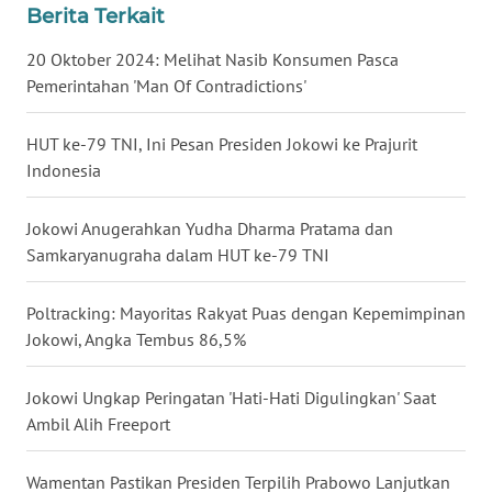
Berita Terkait
WN
20 Oktober 2024: Melihat Nasib Konsumen Pasca
SUMUT
Pemerintahan 'Man Of Contradictions'
WN
HUT ke-79 TNI, Ini Pesan Presiden Jokowi ke Prajurit
JAKARTA
Indonesia
WN
Jokowi Anugerahkan Yudha Dharma Pratama dan
JABAR
Samkaryanugraha dalam HUT ke-79 TNI
WN
Poltracking: Mayoritas Rakyat Puas dengan Kepemimpinan
BANTEN
Jokowi, Angka Tembus 86,5%
WN
Jokowi Ungkap Peringatan 'Hati-Hati Digulingkan' Saat
NTT
Ambil Alih Freeport
WN
KEPRI
Wamentan Pastikan Presiden Terpilih Prabowo Lanjutkan