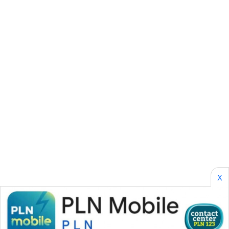
METRO
MEDAN
NEWS
METRO
JAKARTA
NEWS
KRT
NEWS
KARING
NEWS
JURNAL
X
MARITIM
HUMBANG
NEWS