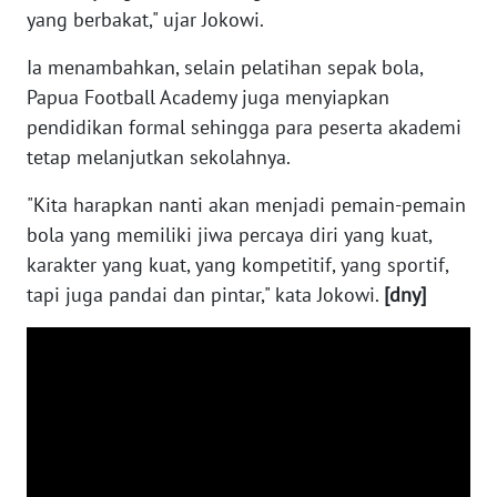
yang berbakat," ujar Jokowi.
NEWS
Ia menambahkan, selain pelatihan sepak bola,
AKHLAK
Papua Football Academy juga menyiapkan
ID
pendidikan formal sehingga para peserta akademi
tetap melanjutkan sekolahnya.
SONYA
ASA
"Kita harapkan nanti akan menjadi pemain-pemain
NEWS
bola yang memiliki jiwa percaya diri yang kuat,
karakter yang kuat, yang kompetitif, yang sportif,
Informasi
tapi juga pandai dan pintar," kata Jokowi.
[dny]
INDEKS
BERITA
KONTAK
KAMI