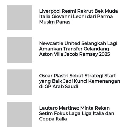
MANDALIKA
Liverpool Resmi Rekrut Bek Muda
WN
Italia Giovanni Leoni dari Parma
Musim Panas
LIKUPANG
WN
LABUANBAJO
Newcastle United Selangkah Lagi
Amankan Transfer Gelandang
Aston Villa Jacob Ramsey 2025
WN
BORNEO
Oscar Piastri Sebut Strategi Start
Wahana
yang Baik Jadi Kunci Kemenangan
Media
di GP Arab Saudi
Group
WAHANA
NEWS
Lautaro Martinez Minta Rekan
Setim Fokus Laga Liga Italia dan
Coppa Italia
WAHANA