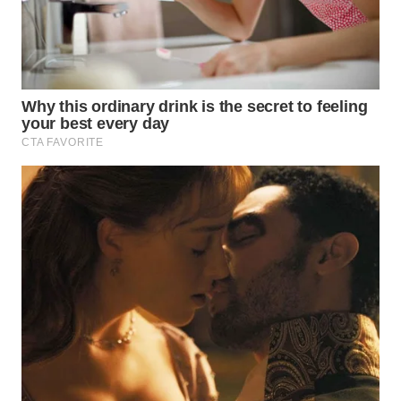
TAPANULI
UTARA
WN
SAMOSIR
WN
PADANG
LAWAS
WN
SUMEDANG
WN
CIANJUR
WN
KEPULAUAN
SERIBU