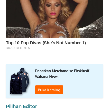
SOLO
WN
BOROBUDUR
WN
MADURA
WN
SURABAYA
WN
Dapatkan Merchandise Eksklusif
NATUNA
Wahana News
WN
Buka Katalog
BINTAN
WN
Pilihan Editor