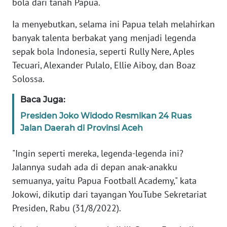
bola dari tanah Papua.
SELEB
Ia menyebutkan, selama ini Papua telah melahirkan
WAHANA
banyak talenta berbakat yang menjadi legenda
PERSONA
sepak bola Indonesia, seperti Rully Nere, Aples
Tecuari, Alexander Pulalo, Ellie Aiboy, dan Boaz
WAHANA
Solossa.
OTOMOTIF
Baca Juga:
WAHANA
Presiden Joko Widodo Resmikan 24 Ruas
HEALTH
Jalan Daerah di Provinsi Aceh
"Ingin seperti mereka, legenda-legenda ini?
WAHANA
DESA
Jalannya sudah ada di depan anak-anakku
WISATA
semuanya, yaitu Papua Football Academy," kata
Jokowi, dikutip dari tayangan YouTube Sekretariat
MAWAKA
Presiden, Rabu (31/8/2022).