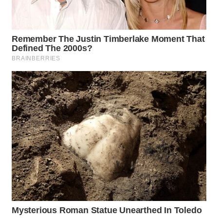
WN
DANAU
TOBA
WN
NIAS
WN
LANGKAT
WN
TAPANULI
SELATAN
WN
TANJUNG
LESUNG