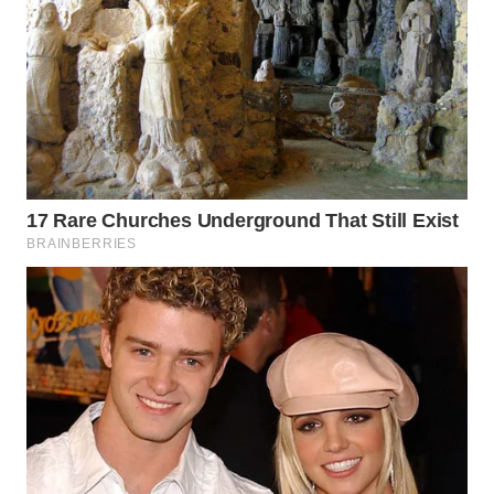
WN
SULSEL
WN
GORONTALO
WN
SULUT
WN
MALUKU
WN
MALUT
WN
DAIRI