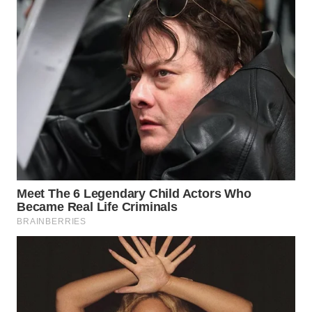
WN
SUBANG
WN
SUKABUMI
WN
PURWAKARTA
WN
PRIANGAN
TIMUR
WN
SEMARANG
WN