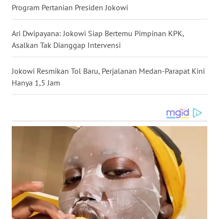
Program Pertanian Presiden Jokowi
WN
PAPUA
Ari Dwipayana: Jokowi Siap Bertemu Pimpinan KPK,
Asalkan Tak Dianggap Intervensi
WN
PAPUA
Jokowi Resmikan Tol Baru, Perjalanan Medan-Parapat Kini
BARAT
Hanya 1,5 Jam
WN
RIAU
WN
SERAMBI
WN
JAMBI
WN