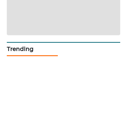
WAHANA
PERSONA
WAHANA
OTOMOTIF
Trending
WAHANA
HEALTH
WAHANA
DESA
WISATA
LAPAK
WAHANA
Wahana