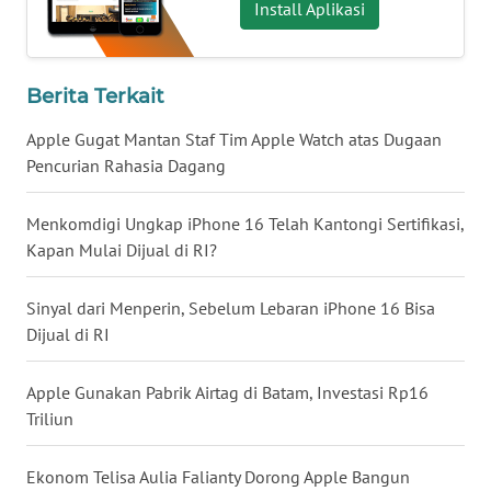
News
Install Aplikasi
Regional
WN
Berita Terkait
SUMUT
Apple Gugat Mantan Staf Tim Apple Watch atas Dugaan
WN
Pencurian Rahasia Dagang
JAKARTA
Menkomdigi Ungkap iPhone 16 Telah Kantongi Sertifikasi,
WN
Kapan Mulai Dijual di RI?
JABAR
Sinyal dari Menperin, Sebelum Lebaran iPhone 16 Bisa
WN
Dijual di RI
BANTEN
Apple Gunakan Pabrik Airtag di Batam, Investasi Rp16
WN
Triliun
NTT
Ekonom Telisa Aulia Falianty Dorong Apple Bangun
WN