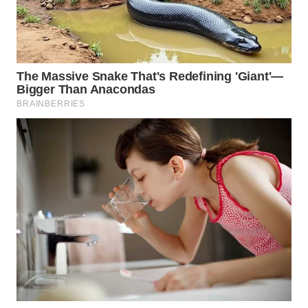
DAIRI
WN
DANAU
TOBA
WN
NIAS
WN
LANGKAT
WN
TAPANULI
SELATAN
WN
TANJUNG