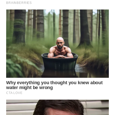
WN
JATIM
WN
BALI
WN
KALBAR
WN
KALTENG
WN
KALTARA
WN
KALSEL
WN