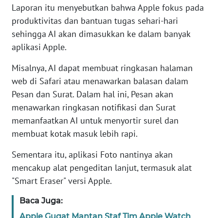
Laporan itu menyebutkan bahwa Apple fokus pada
MARTABAT
produktivitas dan bantuan tugas sehari-hari
NET
sehingga AI akan dimasukkan ke dalam banyak
aplikasi Apple.
FORJASIDA
Misalnya, AI dapat membuat ringkasan halaman
web di Safari atau menawarkan balasan dalam
TAMBANG
Pesan dan Surat. Dalam hal ini, Pesan akan
NEWS
menawarkan ringkasan notifikasi dan Surat
memanfaatkan AI untuk menyortir surel dan
JURNAL
membuat kotak masuk lebih rapi.
MARITIM
Sementara itu, aplikasi Foto nantinya akan
FISUELRI
mencakup alat pengeditan lanjut, termasuk alat
"Smart Eraser" versi Apple.
BERKAT
Baca Juga:
NEWS
Apple Gugat Mantan Staf Tim Apple Watch