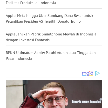
Fasilitas Produksi di Indonesia
KEPRI
Apple, Meta hingga Uber Sumbang Dana Besar untuk
WN
Pelantikan Presiden AS Terpilih Donald Trump
PAPUA
Apple Janjikan Pabrik Smartphone Mewah di Indonesia
WN
PAPUA
dengan Investasi Fantastis
BARAT
BPKN Ultimatum Apple: Patuhi Aturan atau Tinggalkan
WN
Pasar Indonesia
RIAU
WN
SERAMBI
WN
JAMBI