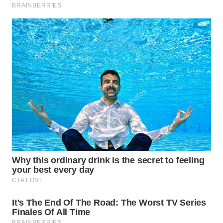
MAJALENGKA
WN
SUBANG
WN
SUKABUMI
WN
PURWAKARTA
WN
PRIANGAN
TIMUR
WN
SEMARANG