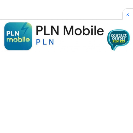
NEWS
X
GARONGGANG
NEWS
FISUELRI
ID
ENERGI
NEWS
CILEUNGSI
NEWS
BERKAT
NEWS
WAHANA MEDIA GROUP
BERAMPU