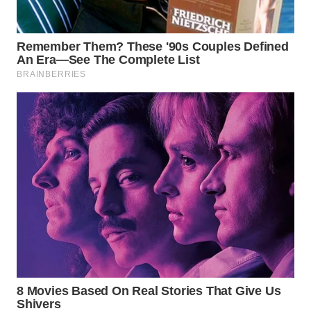
SERIBU
WN
TANGERANG
WN
BINJAI
WN
CIREBON
WN
INDRAMAYU
WN
KUNINGAN
WN