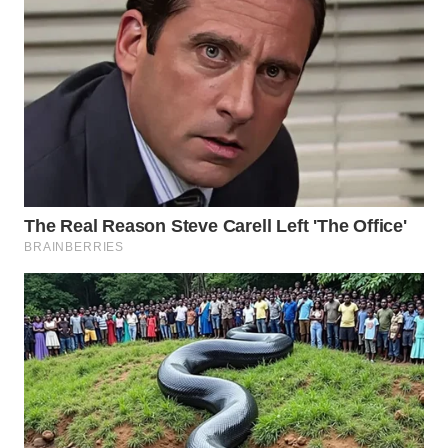
KALTIM
WN
SULSEL
WN
GORONTALO
WN
SULUT
WN
MALUKU
WN
MALUT
WN