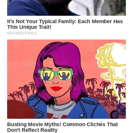
WN
SUMSEL
WN
BENGKULU
WN
LAMPUNG
WN
JATENG
WN
NUSANTARA
WN
JOGJA