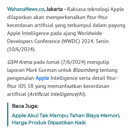
WAHANA
WahanaNews.co
, Jakarta -
Raksasa teknologi Apple
SELEB
dilaporkan akan memperkenalkan fitur-fitur
kecerdasan artifisial yang terkumpul dalam payung
WAHANA
Apple Intelligence pada ajang Worldwide
PERSONA
Developers Conference (WWDC) 2024, Senin
(10/6/2024).
WAHANA
OTOMOTIF
GSM Arena
pada Jumat (7/6/2024) mengutip
laporan Mark Gurman untuk
Bloomberg
tentang
WAHANA
pengenalan
Apple
Intelligence serta detail fitur-
HEALTH
fitur iOS 18 yang memanfaatkan kecerdasan
artifisial (
Artificial Intelligence
/AI).
WAHANA
DESA
Baca Juga:
WISATA
Apple Akui Tak Mampu Tahan Biaya Memori,
Harga Produk Dipastikan Naik
MAWAKA