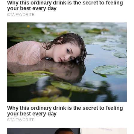
LESUNG
WN
KARO
WN
SIMALUNGUN
WN
LABUHANBATU
WN
TAPANULI
TENGAH
WN DELI
SERDANG
WN