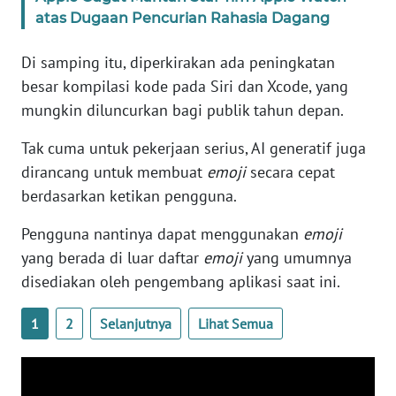
atas Dugaan Pencurian Rahasia Dagang
ANUGERAH
NEWS
Di samping itu, diperkirakan ada peningkatan
besar kompilasi kode pada Siri dan Xcode, yang
AKHLAK
mungkin diluncurkan bagi publik tahun depan.
ID
Tak cuma untuk pekerjaan serius, AI generatif juga
SONYA
dirancang untuk membuat
emoji
secara cepat
ASA
berdasarkan ketikan pengguna.
NEWS
Pengguna nantinya dapat menggunakan
emoji
Informasi
yang berada di luar daftar
emoji
yang umumnya
disediakan oleh pengembang aplikasi saat ini.
INDEKS
BERITA
1
2
Selanjutnya
Lihat Semua
KONTAK
KAMI