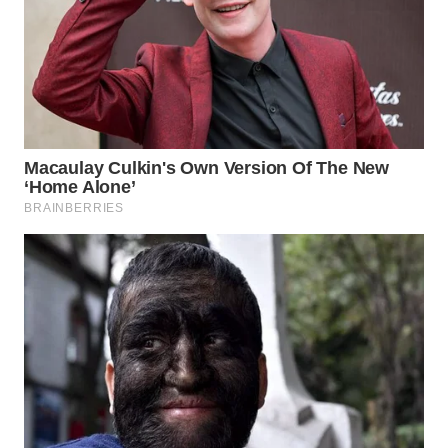
WN
SULTRA
WN
NTB
WN
SULTENG
WN
SULBAR
WN
BABEL
WN
SUMBAR