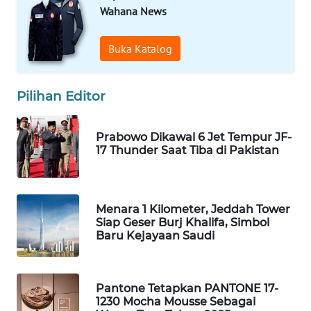
WN
Wahana News
MANDALIKA
Buka Katalog
WN
LIKUPANG
Pilihan Editor
WN
LABUANBAJO
Prabowo Dikawal 6 Jet Tempur JF-
17 Thunder Saat Tiba di Pakistan
WN
BORNEO
Menara 1 Kilometer, Jeddah Tower
Wahana
Siap Geser Burj Khalifa, Simbol
Media
Baru Kejayaan Saudi
Group
WAHANA
NEWS
Pantone Tetapkan PANTONE 17-
1230 Mocha Mousse Sebagai