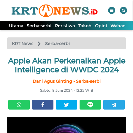
Utama
Serba-serbi
Peristiwa
Tokoh
Opini
Wahana In
WAHANA
Tutup
TV
KRT News
Serba-serbi
Apple Akan Perkenalkan Apple
UTAMA
Intelligence di WWDC 2024
SERBA-
Dani Agus Ginting - Serba-serbi
SERBI
Sabtu, 8 Juni 2024 - 12:25 WIB
PERISTIWA
TOKOH