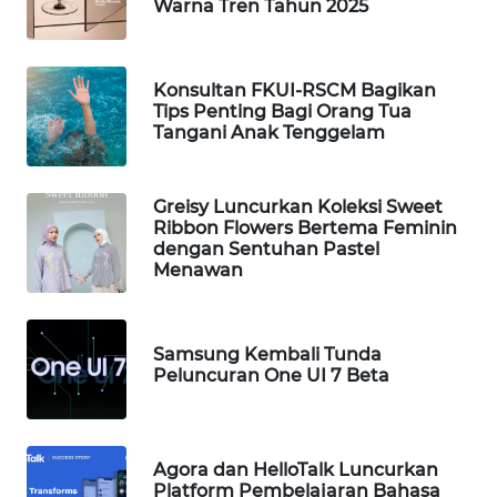
Warna Tren Tahun 2025
WAHANA
TANI
Konsultan FKUI-RSCM Bagikan
WAHANA
Tips Penting Bagi Orang Tua
ADVOKAT
Tangani Anak Tenggelam
WAHANA
INFRASTRUKTUR
Greisy Luncurkan Koleksi Sweet
Ribbon Flowers Bertema Feminin
dengan Sentuhan Pastel
WAHANA
Menawan
KONSUMEN
WAHANA
Samsung Kembali Tunda
LISTRIK
Peluncuran One UI 7 Beta
WAHANA
TRAVEL
Agora dan HelloTalk Luncurkan
Platform Pembelajaran Bahasa