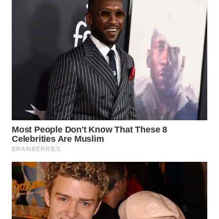
TEBING
TINGGI
WN
PAKPAK
WN
KARAWANG
WN
BEKASI
WN
BOGOR
WN
DEPOK