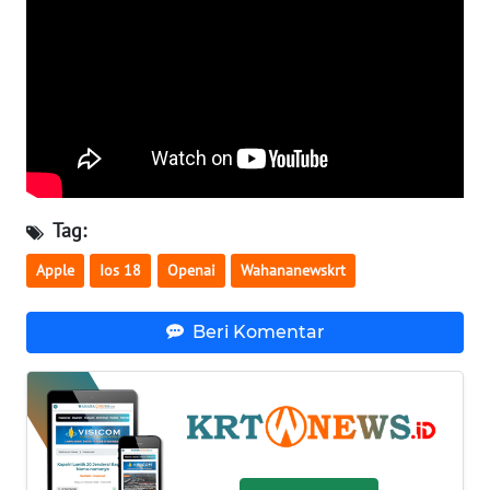
INFO
IKLAN
TENTANG
KAMI
PEDOMAN
MEDIA
Tag:
SIBER
Apple
Ios 18
Openai
Wahananewskrt
REDAKSI
Beri Komentar
KARIR
DISCLAIMER
Wahana