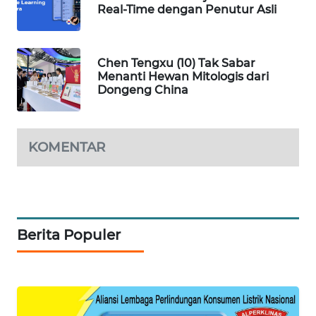
WAHANA
Real-Time dengan Penutur Asli
TV
WAHANANEWS
Chen Tengxu (10) Tak Sabar
ID
Menanti Hewan Mitologis dari
Dongeng China
WAHANANEWS
CO ID
KOMENTAR
WAHANANEWS
NET
WAHANA
SPORT
Berita Populer
WAHANA
UMKM