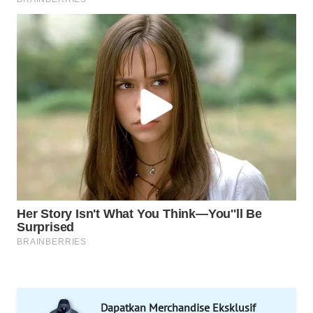
WN
SOLO
WN
BOROBUDUR
WN
MADURA
WN
SURABAYA
WN
NATUNA
WN
BINTAN
Dapatkan Merchandise Eksklusif