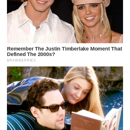
WN
TAPANULI
UTARA
WN
SAMOSIR
WN
PADANG
LAWAS
WN
SUMEDANG
WN
CIANJUR
WN
KEPULAUAN