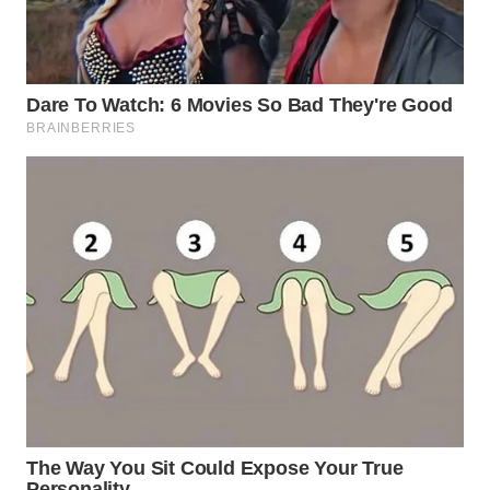
KALTIM
WN
SULSEL
WN
GORONTALO
WN
SULUT
WN
MALUKU
WN
MALUT
WN