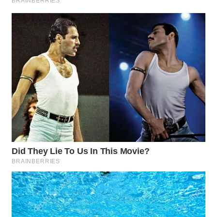
WN
SUMSEL
WN
BENGKULU
WN
LAMPUNG
WN
JATENG
WN
NUSANTARA
WN
JOGJA