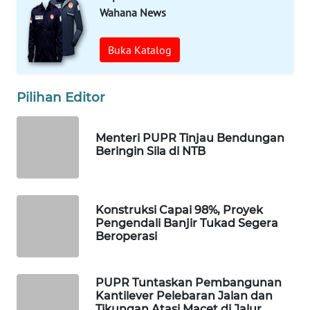
WAHANA
Wahana News
TANI
Buka Katalog
WAHANA
ADVOKAT
Pilihan Editor
WAHANA
INFRASTRUKTUR
Menteri PUPR Tinjau Bendungan
Beringin Sila di NTB
WAHANA
KONSUMEN
Konstruksi Capai 98%, Proyek
WAHANA
Pengendali Banjir Tukad Segera
LISTRIK
Beroperasi
WAHANA
TRAVEL
PUPR Tuntaskan Pembangunan
Kantilever Pelebaran Jalan dan
Tikungan Atasi Macet di Jalur