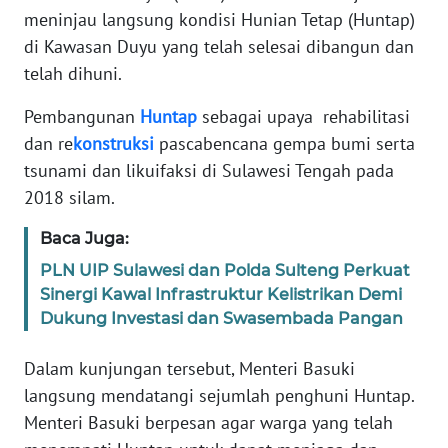
WAHANA
meninjau langsung kondisi Hunian Tetap (Huntap)
SELEB
di Kawasan Duyu yang telah selesai dibangun dan
telah dihuni.
WAHANA
PERSONA
Pembangunan
Huntap
sebagai upaya rehabilitasi
dan re
konstruksi
pascabencana gempa bumi serta
WAHANA
tsunami dan likuifaksi di Sulawesi Tengah pada
OTOMOTIF
2018 silam.
Baca Juga:
WAHANA
PLN UIP Sulawesi dan Polda Sulteng Perkuat
HEALTH
Sinergi Kawal Infrastruktur Kelistrikan Demi
Dukung Investasi dan Swasembada Pangan
WAHANA
DESA
Dalam kunjungan tersebut, Menteri Basuki
WISATA
langsung mendatangi sejumlah penghuni Huntap.
Menteri Basuki berpesan agar warga yang telah
MAWAKA