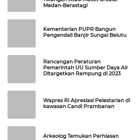
WAHANA
Medan-Berastagi
TV
WAHANANEWS
Kementerian PUPR Bangun
ID
Pengendali Banjir Sungai Belutu
WAHANANEWS
CO ID
Rancangan Peraturan
Pemerintah UU Sumber Daya Air
WAHANANEWS
Ditargetkan Rampung di 2023
NET
WAHANA
Wapres RI Apresiasi Pelestarian di
SPORT
kawasan Candi Prambanan
WAHANA
UMKM
Arkeolog Temukan Perhiasan