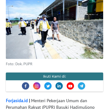
OPINI
WAHANA
INFRASTRUKTUR
WAHANA
TANI
WAHANA
TRAVEL
Foto: Dok. PUPR
WAHANA
Ikuti Kami di:
SPORT
WAHANA
UMKM
Forjasida.id
|
Menteri Pekerjaan Umum dan
Perumahan Rakyat (PUPR) Basuki Hadimuljono