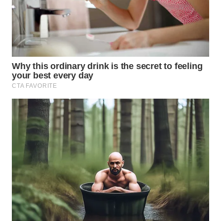
TEBING
TINGGI
WN
PAKPAK
WN
KARAWANG
WN
BEKASI
WN
BOGOR
WN
DEPOK