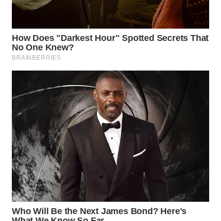
WN
SOLO
WN
BOROBUDUR
WN
MADURA
WN
SURABAYA
WN
NATUNA
WN
BINTAN