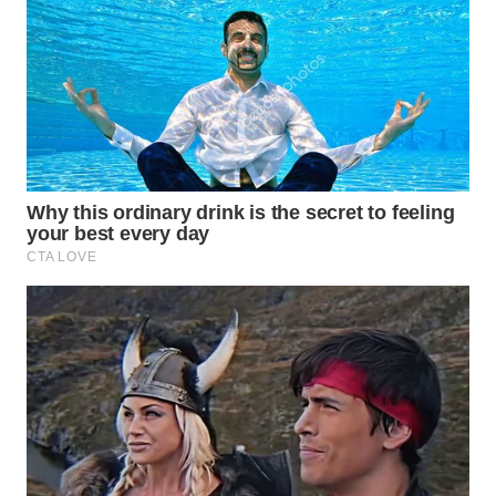
WN
JATIM
WN
BALI
WN
KALBAR
WN
KALTENG
WN
KALTARA
WN
KALSEL
WN