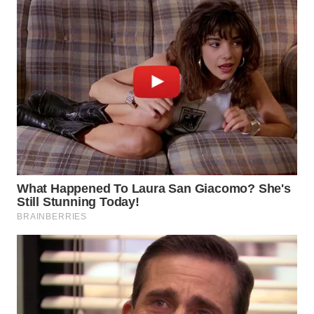
SERIBU
WN
TANGERANG
WN
BINJAI
WN
CIREBON
WN
INDRAMAYU
WN
KUNINGAN
WN