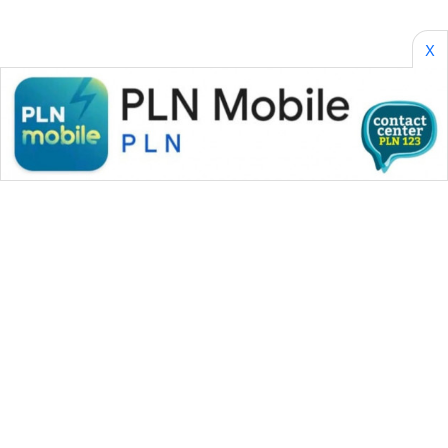
NEWS
X
ANUGERAH
NEWS
AKHLAK
ID
PERAPKI
NEWS
SONYA
ASA
NEWS
WAHANA MEDIA GROUP