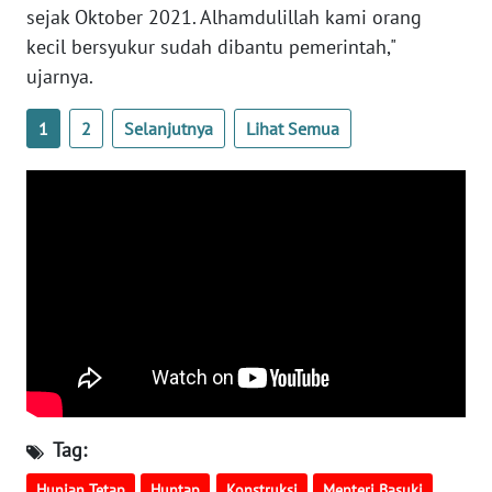
sejak Oktober 2021. Alhamdulillah kami orang
INFO
kecil bersyukur sudah dibantu pemerintah,"
IKLAN
ujarnya.
TENTANG
1
2
Selanjutnya
Lihat Semua
KAMI
PEDOMAN
MEDIA
SIBER
REDAKSI
KARIR
DISCLAIMER
Tag:
Wahana
Hunian Tetap
Huntap
Konstruksi
Menteri Basuki