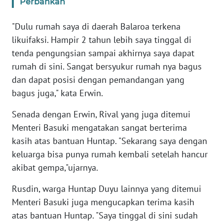
Perbankan
ANUGERAH
NEWS
"Dulu rumah saya di daerah Balaroa terkena
likuifaksi. Hampir 2 tahun lebih saya tinggal di
AKHLAK
tenda pengungsian sampai akhirnya saya dapat
ID
rumah di sini. Sangat bersyukur rumah nya bagus
dan dapat posisi dengan pemandangan yang
SONYA
bagus juga," kata Erwin.
ASA
Senada dengan Erwin, Rival yang juga ditemui
NEWS
Menteri Basuki mengatakan sangat berterima
kasih atas bantuan Huntap. "Sekarang saya dengan
Informasi
keluarga bisa punya rumah kembali setelah hancur
INDEKS
akibat gempa,"ujarnya.
BERITA
Rusdin, warga Huntap Duyu lainnya yang ditemui
KONTAK
Menteri Basuki juga mengucapkan terima kasih
KAMI
atas bantuan Huntap. "Saya tinggal di sini sudah