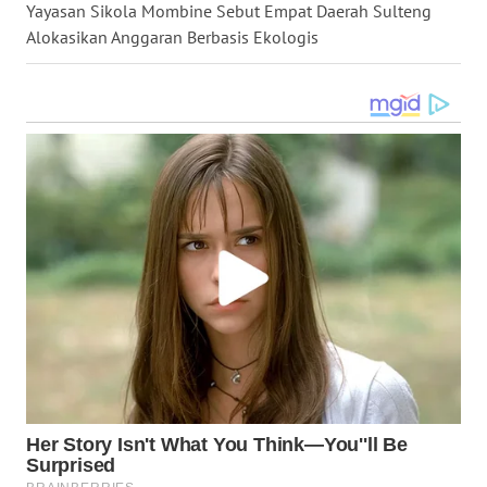
Yayasan Sikola Mombine Sebut Empat Daerah Sulteng
WN
SULTRA
Alokasikan Anggaran Berbasis Ekologis
WN
NTB
WN
SULTENG
WN
SULBAR
WN
BABEL
WN
SUMBAR