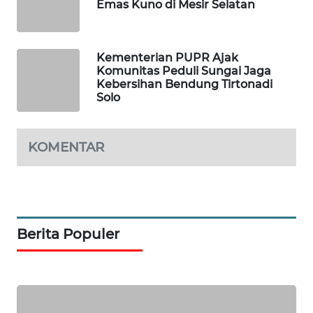
WAHANA
Emas Kuno di Mesir Selatan
SELEB
WAHANA
Kementerian PUPR Ajak
PERSONA
Komunitas Peduli Sungai Jaga
Kebersihan Bendung Tirtonadi
Solo
WAHANA
OTOMOTIF
KOMENTAR
WAHANA
HEALTH
WAHANA
DESA
Berita Populer
WISATA
LAPAK
WAHANA