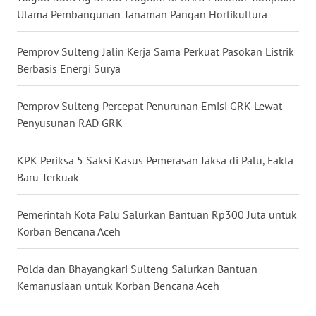
KEPRI
Utama Pembangunan Tanaman Pangan Hortikultura
WN
Pemprov Sulteng Jalin Kerja Sama Perkuat Pasokan Listrik
PAPUA
Berbasis Energi Surya
WN
Pemprov Sulteng Percepat Penurunan Emisi GRK Lewat
PAPUA
Penyusunan RAD GRK
BARAT
KPK Periksa 5 Saksi Kasus Pemerasan Jaksa di Palu, Fakta
WN
Baru Terkuak
RIAU
Pemerintah Kota Palu Salurkan Bantuan Rp300 Juta untuk
WN
Korban Bencana Aceh
SERAMBI
Polda dan Bhayangkari Sulteng Salurkan Bantuan
WN
Kemanusiaan untuk Korban Bencana Aceh
JAMBI