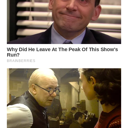
MAJALENGKA
WN
SUBANG
WN
SUKABUMI
WN
PURWAKARTA
WN
PRIANGAN
TIMUR
WN
SEMARANG