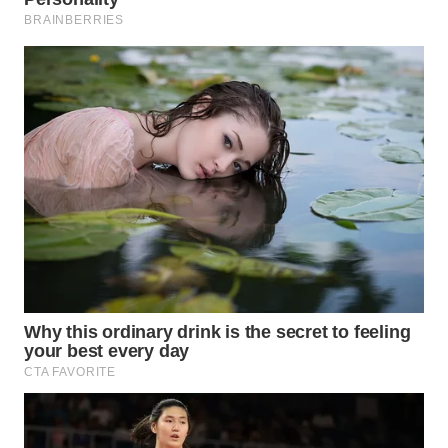
DAIRI
WN
DANAU
TOBA
WN
NIAS
WN
LANGKAT
WN
TAPANULI
SELATAN
WN
TANJUNG