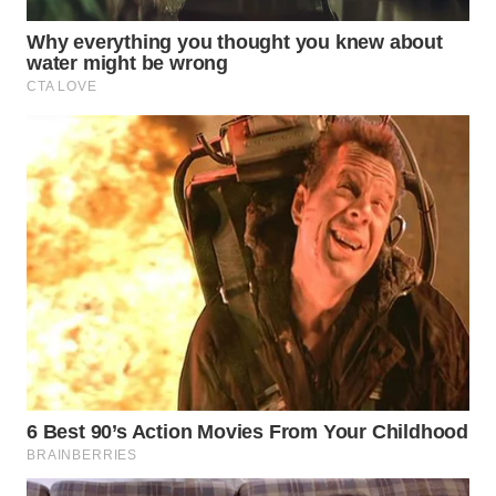
WN
TAPANULI
UTARA
WN
SAMOSIR
WN
PADANG
LAWAS
WN
SUMEDANG
WN
CIANJUR
WN
KEPULAUAN