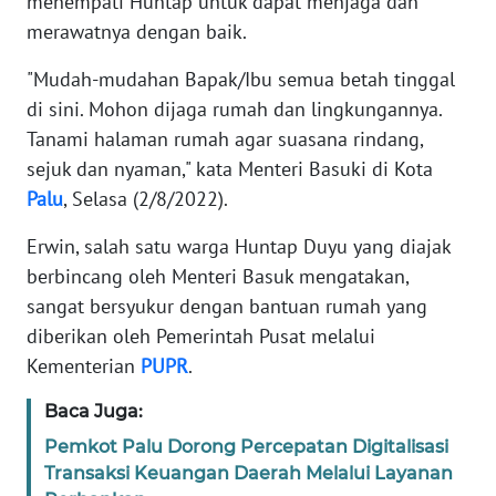
menempati Huntap untuk dapat menjaga dan
merawatnya dengan baik.
MARTABAT
NET
"Mudah-mudahan Bapak/Ibu semua betah tinggal
di sini. Mohon dijaga rumah dan lingkungannya.
FORJASIDA
Tanami halaman rumah agar suasana rindang,
sejuk dan nyaman," kata Menteri Basuki di Kota
TAMBANG
Palu
, Selasa (2/8/2022).
NEWS
Erwin, salah satu warga Huntap Duyu yang diajak
berbincang oleh Menteri Basuk mengatakan,
JURNAL
sangat bersyukur dengan bantuan rumah yang
MARITIM
diberikan oleh Pemerintah Pusat melalui
Kementerian
PUPR
.
FISUELRI
Baca Juga:
BERKAT
Pemkot Palu Dorong Percepatan Digitalisasi
NEWS
Transaksi Keuangan Daerah Melalui Layanan