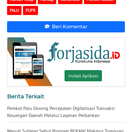
News
Regional
PALU
PUPR
WN
Beri Komentar
SUMUT
WN
JAKARTA
WN
JABAR
Install Aplikasi
WN
BANTEN
Berita Terkait
Pemkot Palu Dorong Percepatan Digitalisasi Transaksi
WN
NTT
Keuangan Daerah Melalui Layanan Perbankan
WN
Wagub Sulteng Sebut Program BERANI Makmur Tumpuan