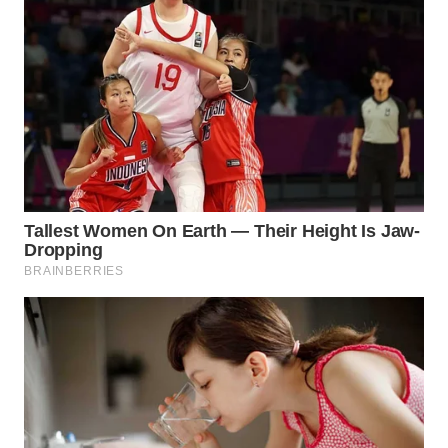
LESUNG
WN
KARO
WN
SIMALUNGUN
WN
LABUHANBATU
WN
TAPANULI
TENGAH
WN DELI
SERDANG
WN