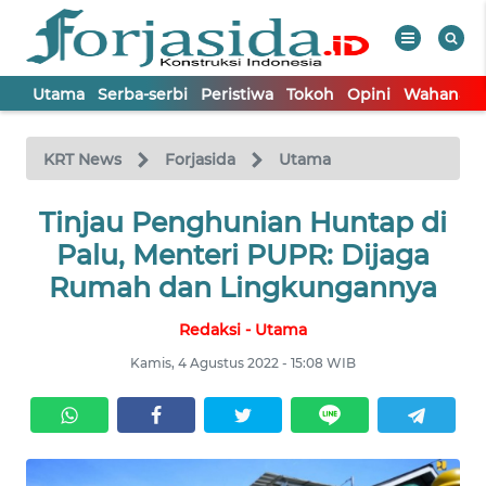
Utama
Serba-serbi
Peristiwa
Tokoh
Opini
Wahana In
WAHANA
Tutup
TV
KRT News
Forjasida
Utama
UTAMA
Tinjau Penghunian Huntap di
Palu, Menteri PUPR: Dijaga
SERBA-
Rumah dan Lingkungannya
SERBI
Redaksi - Utama
PERISTIWA
Kamis, 4 Agustus 2022 - 15:08 WIB
TOKOH