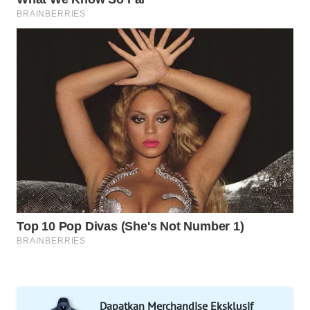
WN
MANDALIKA
WN
LIKUPANG
WN
LABUANBAJO
WN
BORNEO
Wahana
Media
Group
WAHANA
NEWS
Dapatkan Merchandise Eksklusif