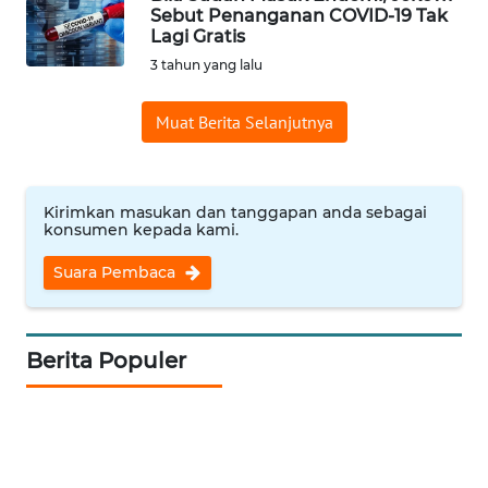
OPINI
Sebut Penanganan COVID-19 Tak
Lagi Gratis
WAHANA
3 tahun yang lalu
INFRASTRUKTUR
Muat Berita Selanjutnya
WAHANA
TANI
Kirimkan masukan dan tanggapan anda sebagai
konsumen kepada kami.
WAHANA
TRAVEL
Suara Pembaca
WAHANA
SPORT
Berita Populer
WAHANA
UMKM