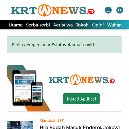
Utama
Serba-serbi
Peristiwa
Tokoh
Opini
Wahana In
WAHANA
Tutup
TV
Berita dengan tagar
#status-darurat-covid
UTAMA
SERBA-
SERBI
PERISTIWA
Install Aplikasi
TOKOH
Martabat NET
Bila Sudah Masuk Endemi, Jokowi